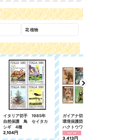
花 植物
1985年
ガイアナ切手 1994年
ブルガリア切手 2006
セイタカ
環境保護団体 パンダ
年 環境保護 マツテ
ハクトウワシ 8種
ン 2種
1,191円
3,413円