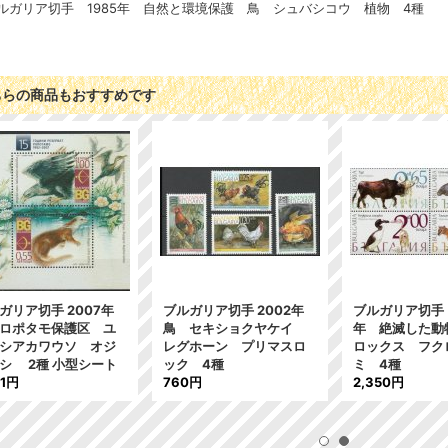
ルガリア切手 1985年 自然と環境保護 鳥 シュバシコウ 植物 4種
ちらの商品もおすすめです
ガリア切手 2007年
ブルガリア切手 2002年
ブルガリア切手 
ロポタモ保護区 ユ
鳥 セキショクヤケイ
年 絶滅した動
シアカワウソ オジ
レグホーン プリマスロ
ロックス フク
シ 2種 小型シート
ック 4種
ミ 4種
81円
760円
2,350円