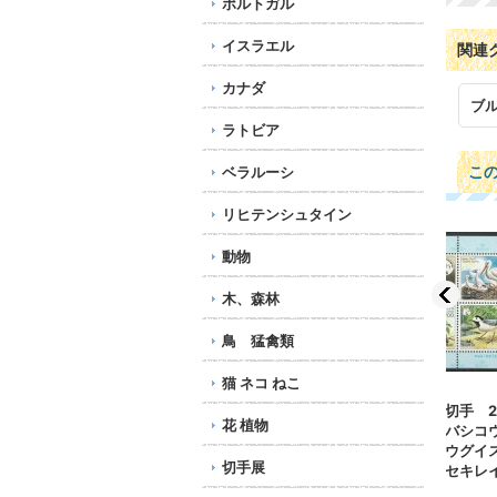
ポルトガル
イスラエル
関連
カナダ
ブ
ラトビア
こ
ベラルーシ
リヒテンシュタイン
動物
木、森林
鳥 猛禽類
猫 ネコ ねこ
9
ブルガリア切手 1967
ベラルーシ切手 2002
セン
花 植物
ワ
年 鳥 狩猟 アカシ
年 鳥シュバシコウ ニ
年 
種
カ コウライキジ 6種
シコウライウグイス タ
鳥マ
切手展
819円
イリクハクセキレイ 3種
4種
971円
95