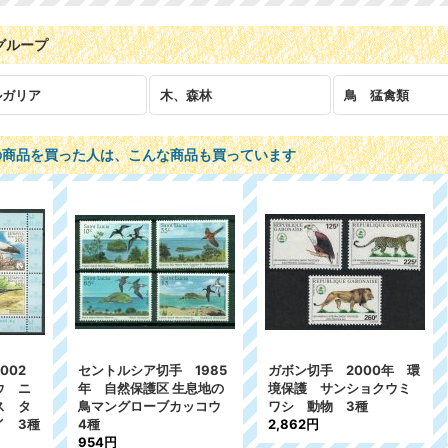
グループ
ルガリア
木、森林
鳥 猛禽類
の商品を買った人は、こんな商品も買っています
トルシア切手 1985
ガボン切手 2000年 環
イタリア切手 
自然保護区 生息地の
境保護 サンショクウミ
自然保護 鳥 
ングローブカッコウ
ワシ 動物 3種
シギ 4種
2,862円
2,104円
4円