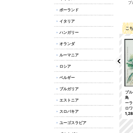
ブ
ポーランド
イタリア
こ
ハンガリー
オランダ
ルーマニア
ロシア
ベルギー
ブルガリア
ブルガリア切手 1992
ブルガリア切手 1967
ブル
年 オートバイの歴史
年 鳥 狩猟 アカシ
鳥 
エストニア
ハーレーダビッドソン
カ コウライキジ 6種
ーラ
ローリン＆クレメント 6
819円
ロワ
スロバキア
種
1,2
550円
ユーゴスラビア