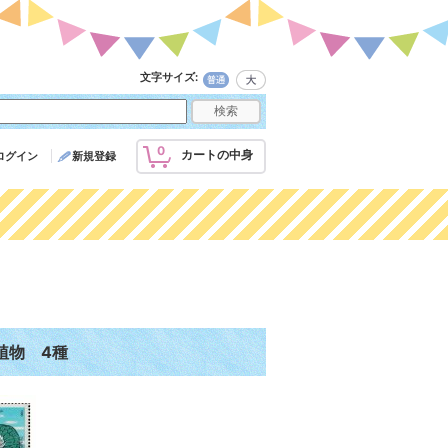
文字サイズ
:
0
カートの中身
ログイン
新規登録
植物 4種