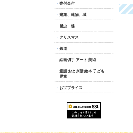
寄付金付
建築、建物、城
昆虫 蝶
クリスマス
鉄道
絵画切手 アート 美術
童話 おとぎ話 絵本 子ども
児童
お宝プライス