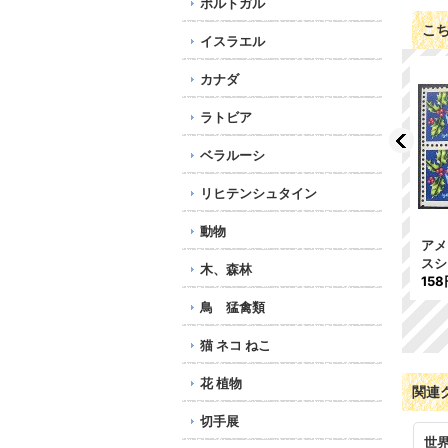
ポルトガル
こ
イスラエル
カナダ
ラトビア
ベラルーシ
リヒテンシュタイン
動物
アメリカ 1940年 クリス
アメリカ1953年クリスマ
アメ
マスシール
スシール
スシ
木、森林
158円
158円
158
鳥 猛禽類
猫 ネコ ねこ
花 植物
関連
切手展
世