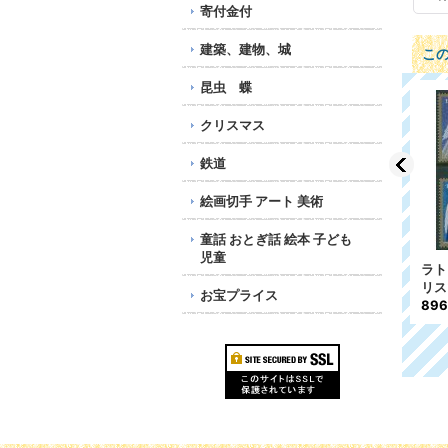
寄付金付
建築、建物、城
こ
昆虫 蝶
クリスマス
鉄道
絵画切手 アート 美術
童話 おとぎ話 絵本 子ども
児童
4
ラトビア切手 1999年 ラ
フィンランド切手 1994
ラト
トビアの自然保護公園
年 国際家族年 1種
リス
お宝プライス
ガウヤ国立公園 2種
122円
89
584円