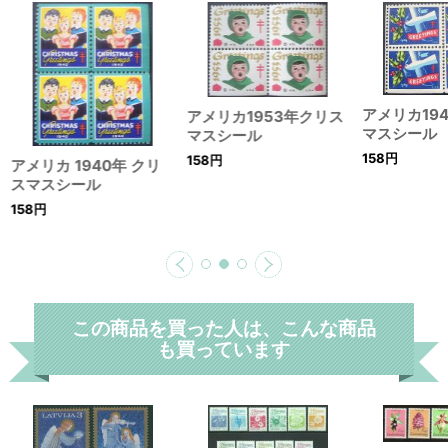
アメリカ19
アメリカ1953年クリス
マスシール
マスシール
158
円
158
円
アメリカ 1940年 クリ
スマスシール
158
円
この商品を買った人は、こんな商品
も買っています