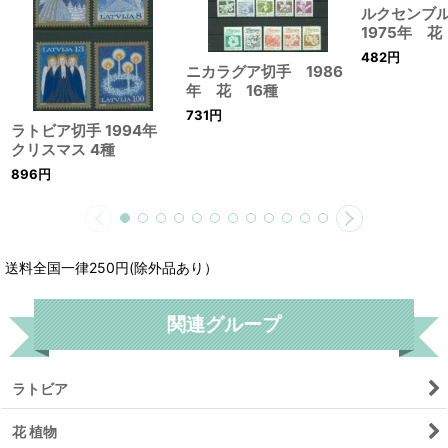
ルクセンブ
1975年 花
482
円
ニカラグア切手 1986
年 花 16種
731
円
ラトビア切手 1994年
クリスマス 4種
896
円
送料全国一律250円(除外品あり）
関連グループ
ラトビア
花 植物