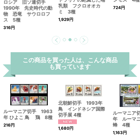
ロシア 旧ソ連切手
1990年 先史時代の動
物 恐竜 サウロロフ
ス 5種
316
円
この商品を買った人は、こんな商品
も買っています
北朝鮮切手 1993年
鳥 インドネシア国際
ルーマニア切手 1963
ルーマニア切
切手展 4種
年 ひよこ 鳥 鶏 8種
年 ルーマ
蜂 4種
216
円
1,680
円
1,163
円