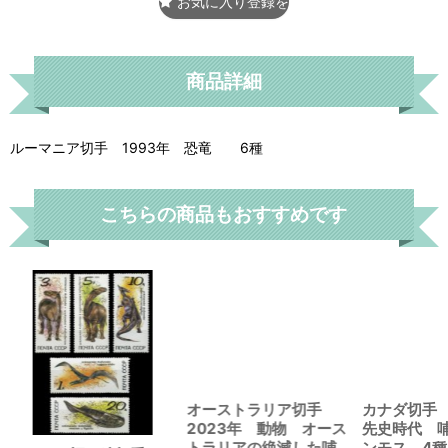
お気に入り登録をする
商品詳細
ルーマニア切手 1993年 恐竜 6種
こちらの商品もおすすめです
オーストラリア切手
2023年 動物 オース
トラリアの絶滅した哺
乳類 フクロオオカ
カナダ切手 
ミ 3種
先史時代 
ンモス 4種
1,929
円
724
円