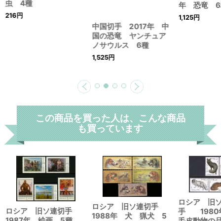
虫 4種
年 恐竜 6
216
円
1,125
円
中国切手 2017年 中
国の恐竜 ヤンチュア
ノサウルス 6種
1,525
円
この商品を買った人は、こんな商品
も買っています
ロシア 旧
ロシア 旧ソ連切手
ロシア 旧ソ連切手