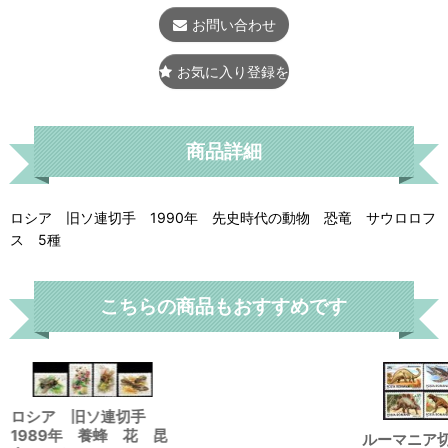
お問い合わせ
お気に入り登録をする
商品詳細
ロシア 旧ソ連切手 1990年 先史時代の動物 恐竜 サウロロフ
ス 5種
こちらの商品もおすすめです
ロシア 旧ソ連切手
1989年 養蜂 花 昆
ルーマニア切