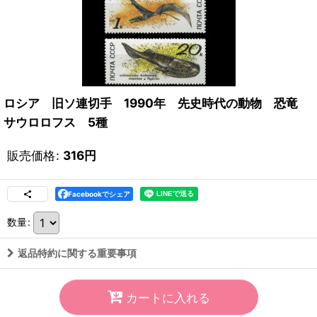
ロシア 旧ソ連切手 1990年 先史時代の動物 恐竜
サウロロフス 5種
販売価格
:
316
円
Facebookでシェア
数量
:
返品特約に関する重要事項
カートに入れる