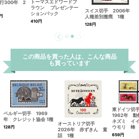
トーマスエドワードブ
行300年 2
ラウン プレゼンテー
スイス切手 2006年
ションパック
円
人種差別撤廃 1種
410
円
128
円
この商品を買った人は、こんな商品
も買っています
東ドイツ切
ベルギー切手 1969
1962年 
年 クレジット協会 1種
ネズミ イ
オーストリア切手
ウモリ 蜂 
128
円
2026年 赤ずきん 童
659
円
話 1種