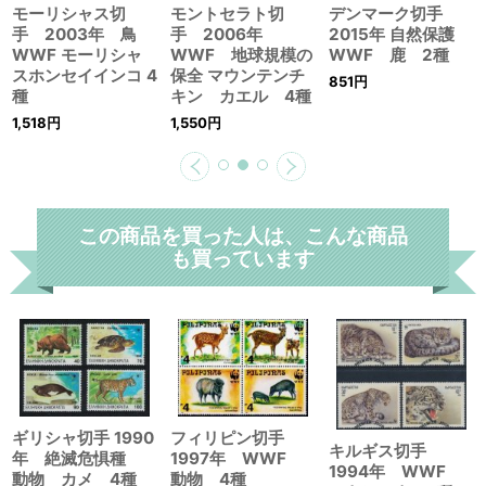
WWF 鹿 2種
種
WWF 地球規模の
851
円
保全 マウンテンチ
1,518
円
キン カエル 4種
1,550
円
この商品を買った人は、こんな商品
も買っています
ギリシャ切手 1990
フィリピン切手
キルギス切手
年 絶滅危惧種
1997年 WWF
1994年 WWF
動物 カメ 4種
動物 4種