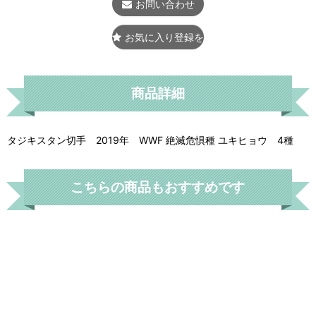
お問い合わせ
お気に入り登録をする
商品詳細
タジキスタン切手 2019年 WWF 絶滅危惧種 ユキヒョウ 4種
こちらの商品もおすすめです
モーリシャス切
手 2003年 鳥
デンマーク切手
WWF モーリシャ
モントセラト切
2015年 自然保護
スホンセイインコ 4
手 2006年