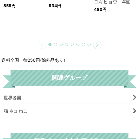
ユキヒョウ 4種
859
円
934
円
480
円
送料全国一律250円(除外品あり）
関連グループ
世界各国
猫 ネコ ねこ
リセット