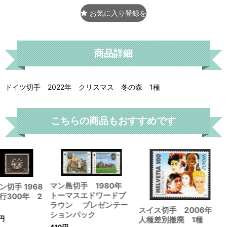
お気に入り登録をする
商品詳細
ドイツ切手 2022年 クリスマス 冬の森 1種
こちらの商品もおすすめです
マン島切手 1980年
切手 1968
トーマスエドワードブ
行300年 2
ラウン プレゼンテー
スイス切手 2006年
ションパック
円
人種差別撤廃 1種