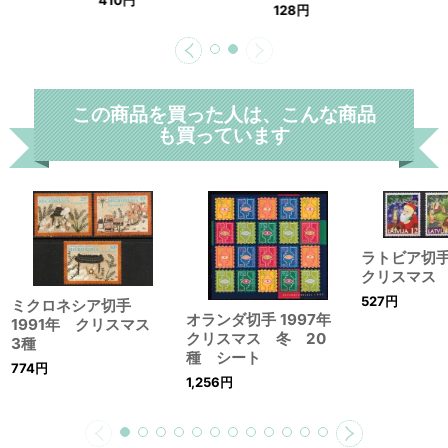
410
円
128
円
この商品を買った人は、こんな商品
も買っています
ラトビア切手
クリスマス 
527
円
ミクロネシア切手
オランダ切手 1997年
1991年 クリスマス
クリスマス 冬 20
3種
種 シート
774
円
1,256
円