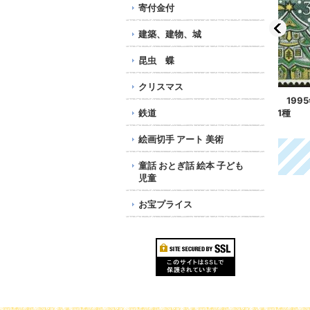
寄付金付
建築、建物、城
昆虫 蝶
クリスマス
チェコ切手 2006年 ク
チェコ切手 1995年 ク
チェ
リスマス 1種
鉄道
リスマス 1種
リス
115円
178円
713
絵画切手 アート 美術
童話 おとぎ話 絵本 子ども
児童
お宝プライス