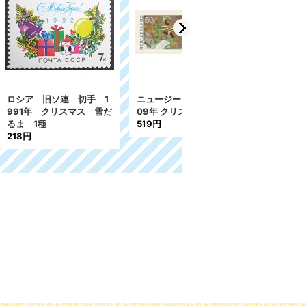
 切手 1
ニュージーランド切手 20
チェコスロバキア切手 1
マス 雪だ
09年 クリスマス 2種
996年 クリスマス 1種
519円
183円