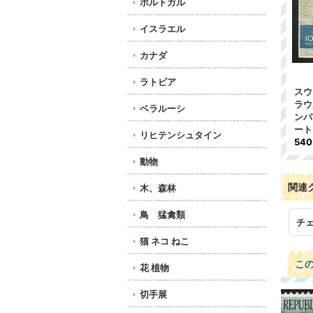
ポルトガル
イスラエル
カナダ
ラトビア
スウ
ラウ
ベラルーシ
ンバ
ート
リヒテンシュタイン
54
動物
関連
木、森林
鳥 猛禽類
チ
猫 ネコ ねこ
こ
花 植物
切手展