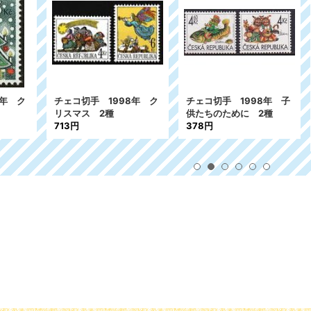
コ切手 1998年 ク
チェコ切手 1998年 子
ロシア 旧ソ連
マス 2種
供たちのために 2種
991年 クリス
円
378円
るま 1種
218円