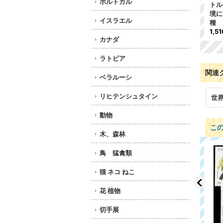
ポルトガル
トル
境に
イスラエル
種
1,5
カナダ
ラトビア
関連
ベラルーシ
リヒテンシュタイン
世
動物
こ
木、森林
鳥 猛禽類
猫 ネコ ねこ
花 植物
切手展