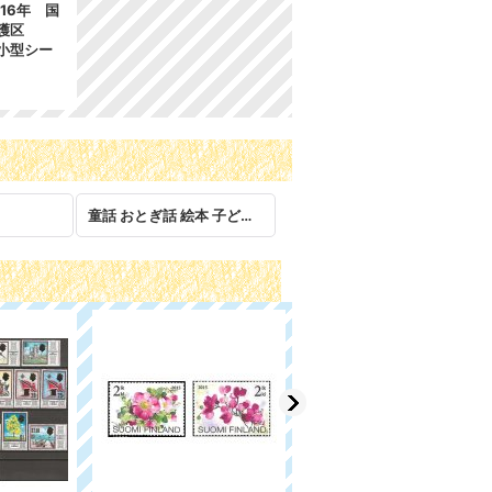
16年 国
保護区
小型シー
童話 おとぎ話 絵本 子ども 児童