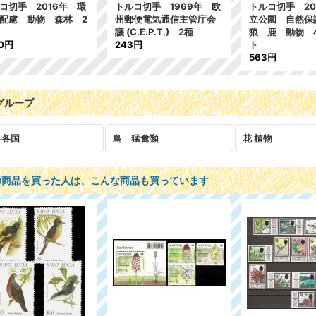
コ切手 2016年 環
トルコ切手 1969年 欧
トルコ切手 20
配慮 動物 森林 2
州郵便電気通信主管庁会
立公園 自然
議 (C.E.P.T.) 2種
狼 鹿 動物 
10円
243円
ト
563円
グループ
界各国
鳥 猛禽類
花 植物
の商品を買った人は、こんな商品も買っています