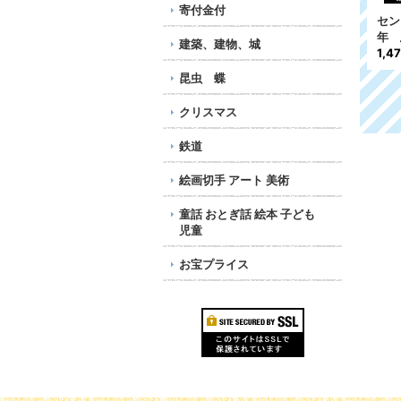
寄付金付
ルーマニア切手 1993
ラトビア切手 2021年
セン
年 鳥 10種
花 植物 鳥 1種
年 
建築、建物、城
216円
575円
1,4
昆虫 蝶
クリスマス
鉄道
絵画切手 アート 美術
童話 おとぎ話 絵本 子ども
児童
お宝プライス