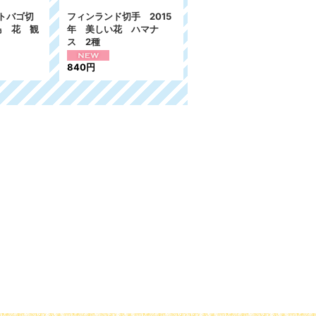
トバゴ切
フィンランド切手 2015
バヌアツ切手 1981年
鳥 花 観
年 美しい花 ハマナ
鳥 4種
ス 2種
1,019円
840円