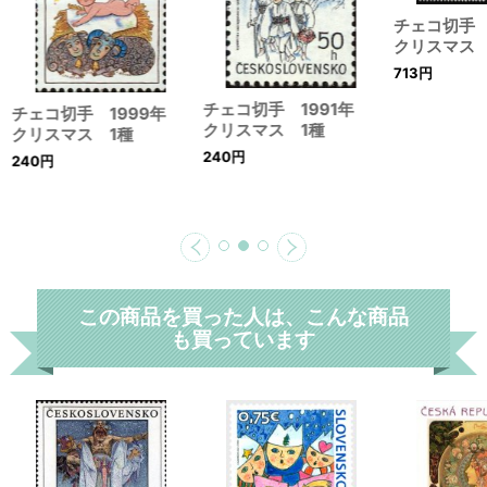
チェコ切手 
クリスマス 
713
円
チェコ切手 1991年
チェコ切手 1999年
クリスマス 1種
クリスマス 1種
240
円
240
円
この商品を買った人は、こんな商品
も買っています