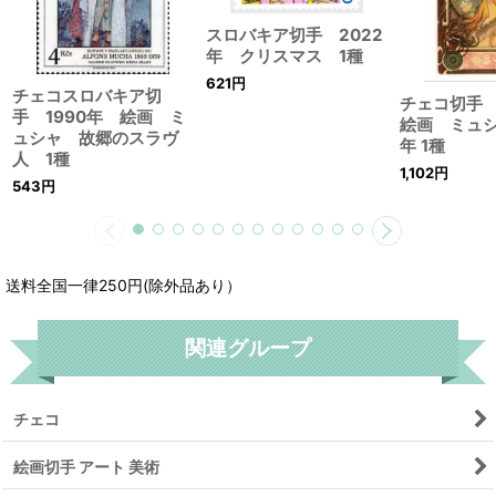
スロバキア切手 2022
年 クリスマス 1種
621
円
チェコスロバキア切
チェコ切手 
手 1990年 絵画 ミ
絵画 ミュシ
ュシャ 故郷のスラヴ
年 1種
人 1種
1,102
円
543
円
送料全国一律250円(除外品あり）
関連グループ
チェコ
絵画切手 アート 美術