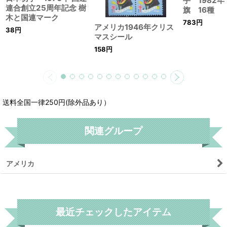
手 1982
連合創立25周年記念 樹
旗 16種
木と国連マーク
783
円
アメリカ1946年クリス
38
円
マスシール
158
円
送料全国一律250円(除外品あり）
関連グループ
アメリカ
リセット
最近チェックしたアイテム