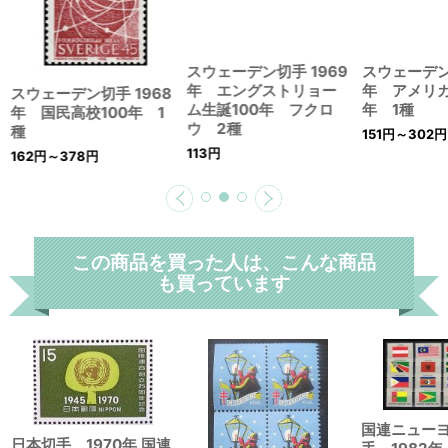
スウェーデン切手 1969
年 エングストリョー
ム生誕100年 フクロ
ウ 2種
スウェーデン
113
円
スウェーデン切手 1968
年 アメリカ
年 国民高校100年 1
年 1種
種
151
円
～302
円
162
円
～378
円
この商品を買った人は、こんな商品
も買っています
国連ニュー
日本切手 1970年 国連