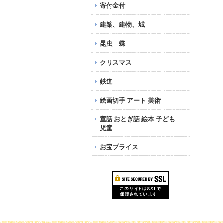
寄付金付
建築、建物、城
昆虫 蝶
クリスマス
鉄道
絵画切手 アート 美術
童話 おとぎ話 絵本 子ども
児童
お宝プライス