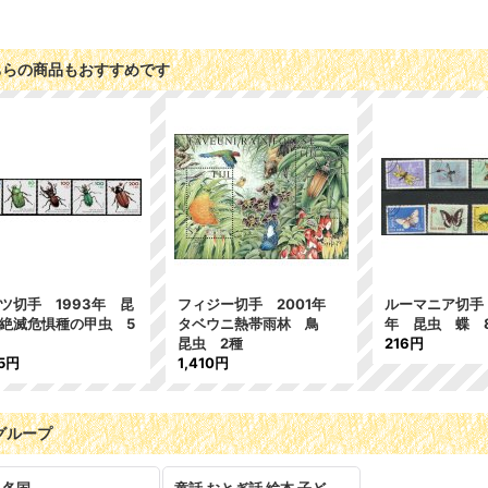
ちらの商品もおすすめです
ツ切手 1993年 昆
フィジー切手 2001年
ルーマニア切手 
絶滅危惧種の甲虫 5
タベウニ熱帯雨林 鳥
年 昆虫 蝶 
昆虫 2種
216円
15円
1,410円
グループ