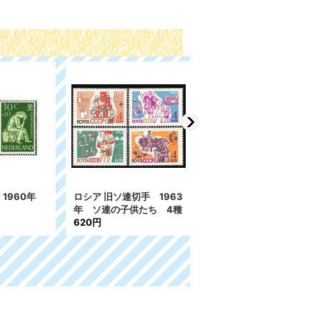
2000
ニュージーランド切手 1
ブータン切手 1989年
2種
955年 子供 3種
キノコ切手 11種
540円
1,439円