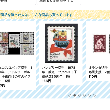
界各国
童話 おとぎ話 絵本 子ども 児童
の商品を買った人は、こんな商品も買っています
ンダ切手 1960年
ロシア 旧ソ連切手 1963
ハンガリー切手 
支援 2種
年 ソ連の子供たち 4種
年 切手の日 
円
620円
280円