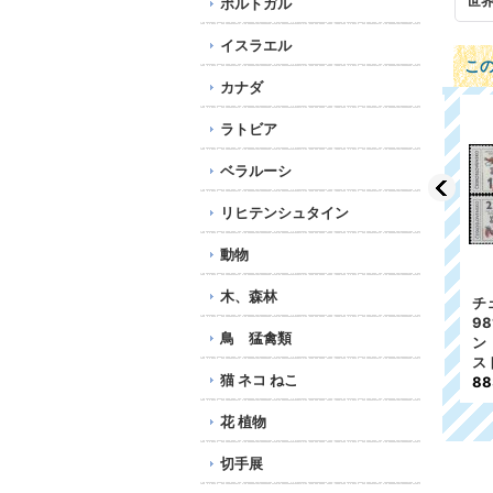
世
ポルトガル
イスラエル
こ
カナダ
ラトビア
ベラルーシ
リヒテンシュタイン
動物
木、森林
チェコスロバキア切手 1
ハンガリー切手 1978
オラ
981年 アドルフ・ボル
年 鉄道 ブダペスト子
難民
鳥 猛禽類
ン 子供向けの本のイラ
供鉄道30周年 1種
110
スト 5種
168円
猫 ネコ ねこ
883円
花 植物
切手展