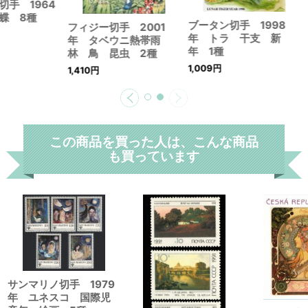
切手 1964
蝶 8種
ブータン切手 1998
フィジー切手 2001
年 トラ 干支 新
年 タベウニ熱帯雨
年 1種
林 鳥 昆虫 2種
1,009
円
1,410
円
この商品を買った人は、こんな商品
も買っています
サンマリノ切手 1979
年 ユネスコ 国際児