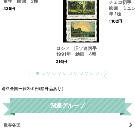
童年 絵画 5種
チェコ切手 
絵画 ミュシ
435
円
年 1種
1,102
円
ロシア 旧ソ連切手
1991年 絵画 4種
216
円
送料全国一律250円(除外品あり）
関連グループ
世界各国