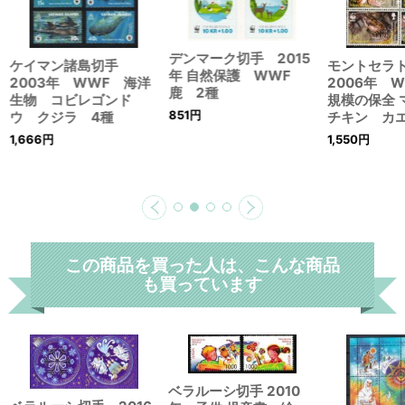
デンマーク切手 2015
ケイマン諸島切手
モントセラ
年 自然保護 WWF
2003年 WWF 海洋
2006年 
鹿 2種
生物 コビレゴンド
規模の保全 
851
円
ウ クジラ 4種
チキン カ
1,666
円
1,550
円
この商品を買った人は、こんな商品
も買っています
ベラルーシ切手 2010