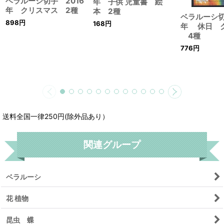
ベラルーシ切手 2016
年 子供 児童書 絵
年 クリスマス 2種
本 2種
ベラルーシ切
898
円
168
円
年 休日 
4種
776
円
送料全国一律250円(除外品あり）
関連グループ
ベラルーシ
花 植物
昆虫 蝶