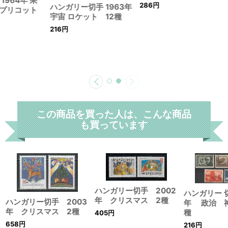
1964年 果
286
円
ハンガリー切手 1963年
プリコット
宇宙 ロケット 12種
216
円
この商品を買った人は、こんな商品
も買っています
ハンガリー切手 2002
ハンガリー 切
年 クリスマス 2種
ハンガリー切手 2003
年 政治 
年 クリスマス 2種
種
405
円
658
円
216
円