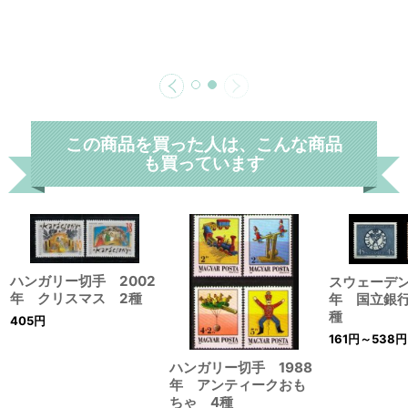
この商品を買った人は、こんな商品
も買っています
ハンガリー切手 2002
スウェーデン
年 クリスマス 2種
年 国立銀行
種
405
円
161
円
～538
円
ハンガリー切手 1988
年 アンティークおも
ちゃ 4種