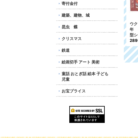
寄付金付
建築、建物、城
モルドバ切手 2006年
シリア アラブ共和国切
ウク
昆虫 蝶
種
民族衣装 手工芸品 4種
手 1980年 花 5種
年 
979円
1,524円
型シ
クリスマス
28
鉄道
絵画切手 アート 美術
童話 おとぎ話 絵本 子ども
児童
お宝プライス