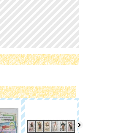
チェコスロバキア切手 1
977年 民族衣装 4種
1,347円