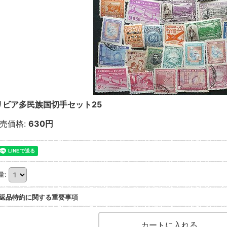
リビア多民族国切手セット25
売価格
:
630円
量
:
返品特約に関する重要事項