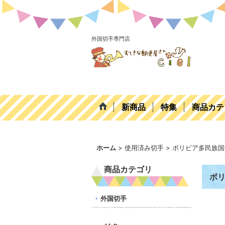
外国切手専門店
新商品
特集
商品カテ
ホーム
>
使用済み切手
>
ボリビア多民族国
商品カテゴリ
ボリ
外国切手