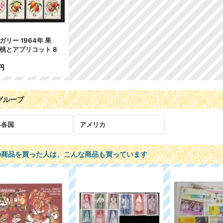
ガリー 1964年 果
桃とアプリコット 8
円
グループ
界各国
アメリカ
の商品を買った人は、こんな商品も買っています