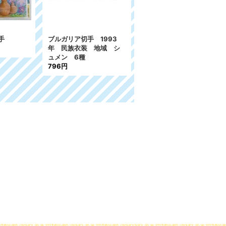
手
ブルガリア切手 1993
年 民族衣装 地域 シ
ュメン 6種
796円