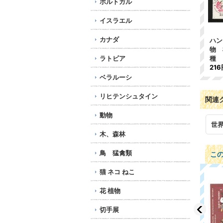
ポルトガル
イスラエル
カナダ
ハン
物 
ラトビア
種
216
ベラルーシ
リヒテンシュタイン
関連
動物
世
木、森林
鳥 猛禽類
こ
猫 ネコ ねこ
花 植物
切手展