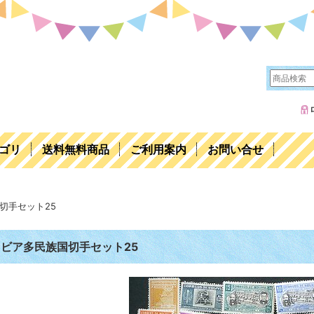
ゴリ
送料無料商品
ご利用案内
お問い合せ
切手セット25
ビア多民族国切手セット25