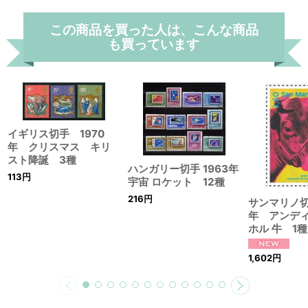
この商品を買った人は、こんな商品
も買っています
イギリス切手 1970
年 クリスマス キリ
スト降誕 3種
ハンガリー切手 1963年
113
円
宇宙 ロケット 12種
216
円
サンマリノ切
年 アンデ
ホル 牛 1種
1,602
円