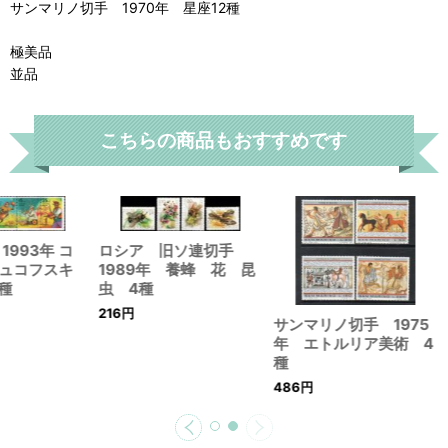
サンマリノ切手 1970年 星座12種
極美品
並品
こちらの商品もおすすめです
1993年 コ
ロシア 旧ソ連切手
ュコフスキ
1989年 養蜂 花 昆
種
虫 4種
216
円
サンマリノ切手 1975
年 エトルリア美術 4
種
486
円