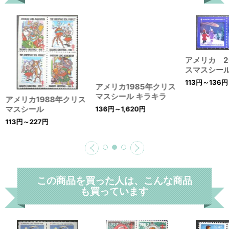
アメリカ 2
アメリカ1985年クリス
スマスシー
マスシール キラキラ
113
円
～136
円
136
円
～1,620
円
アメリカ1988年クリス
マスシール
113
円
～227
円
この商品を買った人は、こんな商品
も買っています