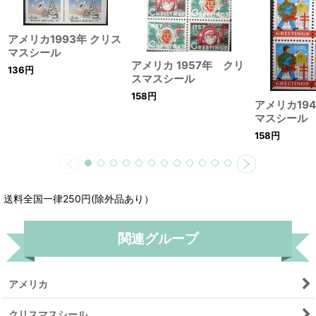
アメリカ1993年 クリス
マスシール
アメリカ 1957年 クリ
136
円
スマスシール
158
円
アメリカ19
マスシール
158
円
送料全国一律250円(除外品あり）
関連グループ
アメリカ
クリスマスシール