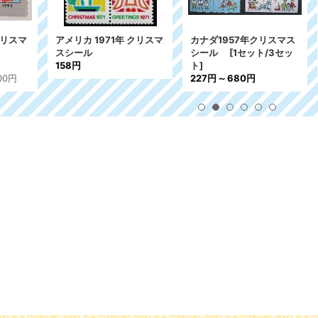
リカ 1971年 クリスマ
カナダ1957年クリスマス
アメリカ クリ
ール
シール
[
1セット/3セッ
ル 2008年
円
ト
]
287円
227円
～
680円