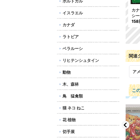
ポルトガル
カナダ1957年クリスマス
アメリカ1985年クリスマ
カナ
イスラエル
シール
[
1セット/3セッ
スシール キラキラ
シ
ト
]
136円
158
カナダ
227円
ラトビア
ベラルーシ
関連
リヒテンシュタイン
ア
動物
木、森林
こ
鳥 猛禽類
猫 ネコ ねこ
花 植物
切手展