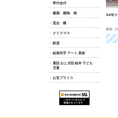
寄付金付
建築、建物、城
アメリカ1924年クリスマ
アメリカ1994年クリスマ
アメ
スシール
スシール
スシ
昆虫 蝶
227円
113円
158
カタログ評価格
:
200円
クリスマス
鉄道
絵画切手 アート 美術
童話 おとぎ話 絵本 子ども
児童
お宝プライス