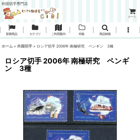
外国切手専門店
カート
新着商品
カテゴリ
ご利用案内
特集
商品検索
ホーム
>
外国切手
>
ロシア切手 2006年 南極研究 ペンギン 3種
ロシア切手 2006年 南極研究 ペンギ
ン 3種