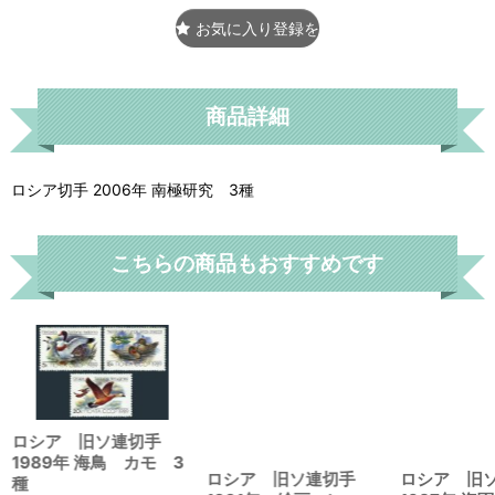
お気に入り登録をする
商品詳細
ロシア切手 2006年 南極研究 3種
こちらの商品もおすすめです
ロシア 旧ソ連切手
1989年 海鳥 カモ 3
ロシア 旧ソ連切手
ロシア 旧
種