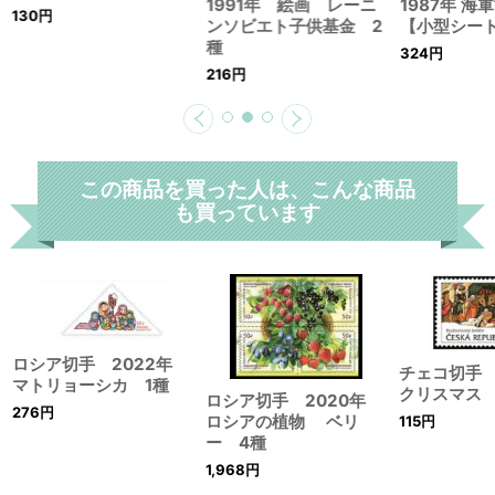
1991年 絵画 レーニ
1987年 
130
円
ンソビエト子供基金 2
【小型シー
種
324
円
216
円
この商品を買った人は、こんな商品
も買っています
ロシア切手 2022年
チェコ切手
マトリョーシカ 1種
クリスマス 
ロシア切手 2020年
276
円
ロシアの植物 ベリ
115
円
ー 4種
1,968
円