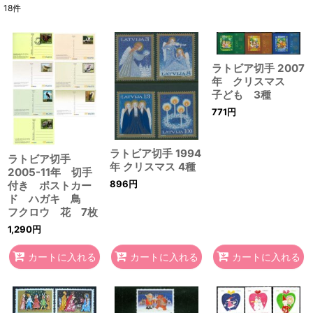
18
件
表示数
:
在庫あり
ラトビア切手 2007
年 クリスマス
並び順
:
子ども 3種
771
円
絞り込む
ラトビア切手 1994
ラトビア切手
年 クリスマス 4種
2005-11年 切手
896
円
付き ポストカー
ド ハガキ 鳥
フクロウ 花 7枚
1,290
円
カートに入れる
カートに入れる
カートに入れる