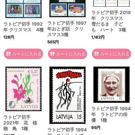
ラトビア切手 2019
年 クリスマス
ラトビア切手 1997
ラトビア切手 1992
雪だるま 子ど
年おとぎ話 クリ
年 クリスマス 4種
も ハート 3種
スマス3種
128
円
1,182
円
505
円
カートに入れる
カートに入れる
カートに入れる
ラトビア切手 1994
年 ラトビアの俳
ラトビア切手
優 1種
2021年 花 植
95
円
物 鳥 1種
ラトビア切手 1994