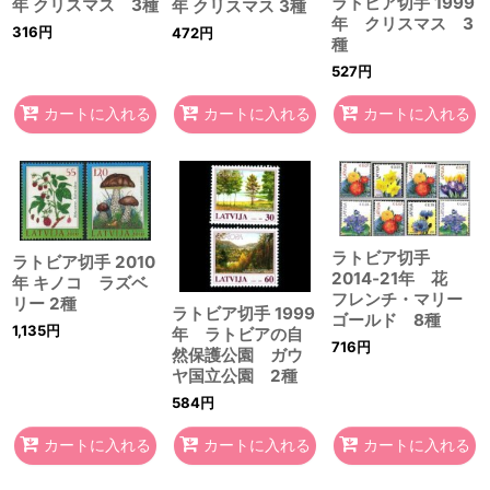
ラトビア切手 1999
年 クリスマス 3種
年 クリスマス 3種
年 クリスマス 3
316
円
472
円
種
527
円
カートに入れる
カートに入れる
カートに入れる
ラトビア切手
ラトビア切手 2010
2014‐21年 花
年 キノコ ラズベ
フレンチ・マリー
リー 2種
ラトビア切手 1999
ゴールド 8種
1,135
円
年 ラトビアの自
716
円
然保護公園 ガウ
ヤ国立公園 2種
584
円
カートに入れる
カートに入れる
カートに入れる