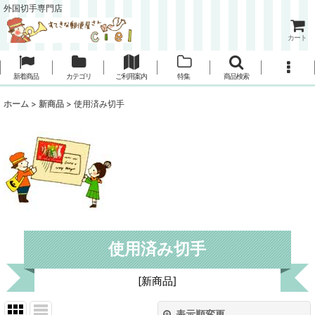
外国切手専門店
カート
新着商品
カテゴリ
ご利用案内
特集
商品検索
ホーム
>
新商品
>
使用済み切手
使用済み切手
[
新商品
]
表示順変更