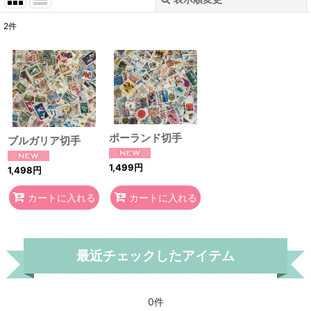
閉じる
2
件
表示数
:
在庫あり
並び順
:
ポーランド切手
絞り込む
ブルガリア切手
1,499
円
1,498
円
カートに入れる
カートに入れる
最近チェックしたアイテム
0件