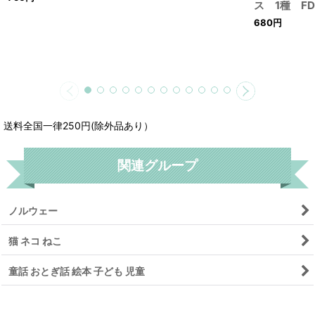
ス 1種 F
680
円
送料全国一律250円(除外品あり）
関連グループ
ノルウェー
猫 ネコ ねこ
童話 おとぎ話 絵本 子ども 児童
リセット