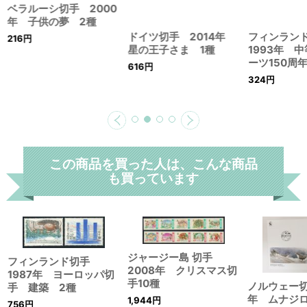
ベラルーシ切手 2000
年 子供の夢 2種
ドイツ切手 2014年
フィンラン
216
円
星の王子さま 1種
1993年 
ーツ150周
616
円
324
円
この商品を買った人は、こんな商品
も買っています
ジャージー島 切手
フィンランド切手
2008年 クリスマス切
1987年 ヨーロッパ切
手10種
ノルウェー切
手 建築 2種
年 ムナジ
1,944
円
756
円