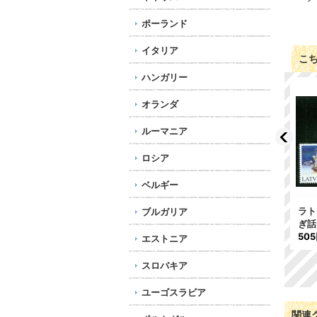
ポーランド
イタリア
こ
ハンガリー
オランダ
ルーマニア
ロシア
ベルギー
アメリカ1949年クリスマ
フィンランド切手 2003
ラト
ブルガリア
スシール
年 こけもも リンゴン
ぎ話
158円
ベリー 1種
50
エストニア
290円
スロバキア
ユーゴスラビア
関連