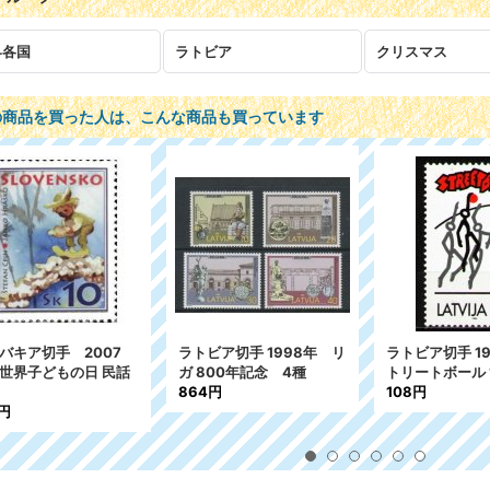
界各国
ラトビア
クリスマス
の商品を買った人は、こんな商品も買っています
ビア切手 2007年
ラトビア切手 1996年 ク
リトアニア切手 
ビア郵便375年記
リスマス 3種
年 子どものア
郵便配達 2種
316円
1,313円
4円