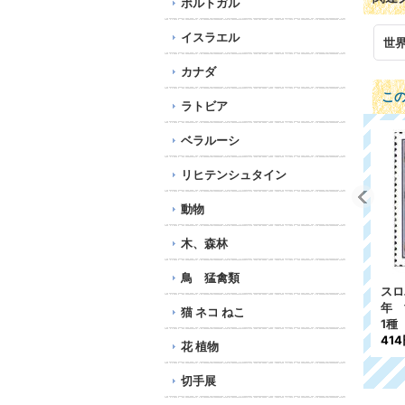
ポルトガル
イスラエル
世
カナダ
こ
ラトビア
ベラルーシ
リヒテンシュタイン
動物
木、森林
鳥 猛禽類
リ
ラトビア切手 1994年 ス
ラトビア切手 2014‐21
ラト
トリートボール 1種
年 花 フレンチ・マリ
ラト
猫 ネコ ねこ
108円
ーゴールド 8種
念 
716円
39
花 植物
切手展