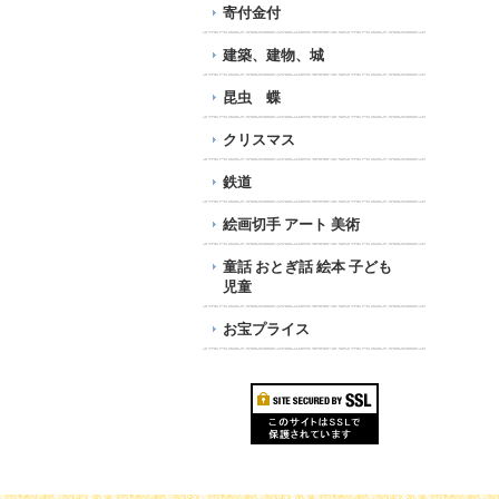
寄付金付
建築、建物、城
昆虫 蝶
クリスマス
鉄道
絵画切手 アート 美術
童話 おとぎ話 絵本 子ども
児童
お宝プライス