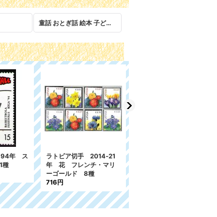
童話 おとぎ話 絵本 子ども 児童
ラトビア切手 1994年 ラ
トビアの俳優 1種
95円
2023
チェコ切手 2008年 ク
ート 1種
リスマス 1種
490円