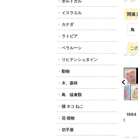
ポルトガル
イスラエル
関連
カナダ
鳥
ラトビア
ベラルーシ
こ
リヒテンシュタイン
動物
木、森林
鳥 猛禽類
猫 ネコ ねこ
フィンランド切手 1984
ニカラグア切手 1984
カナ
花 植物
年 法律 1種
年 蜂 花 7種
リス
198円
59
切手展
728円