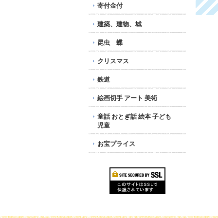
寄付金付
建築、建物、城
昆虫 蝶
クリスマス
鉄道
絵画切手 アート 美術
童話 おとぎ話 絵本 子ども
児童
お宝プライス