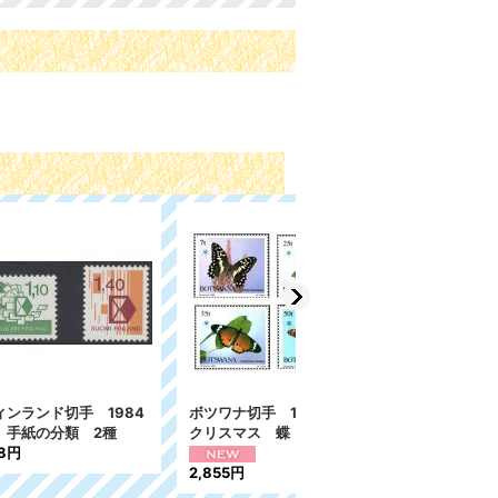
 1984
ボツワナ切手 1984年
ギニアビサウ切手 1984
 2種
クリスマス 蝶 4種
年 肉食動物 チーター 7
種
2,855円
938円