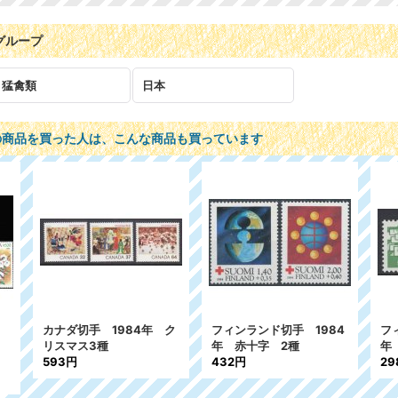
グループ
 猛禽類
日本
の商品を買った人は、こんな商品も買っています
ダ切手 1984年 ク
フィンランド切手 1984
フィンランド切手
マス3種
年 赤十字 2種
年 手紙の分類
3円
432円
298円