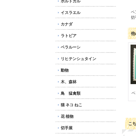
ポルトガル
ペ
イスラエル
切
カナダ
他
ラトビア
ベラルーシ
リヒテンシュタイン
動物
木、森林
ペ
鳥 猛禽類
猫 ネコ ねこ
花 植物
こ
切手展