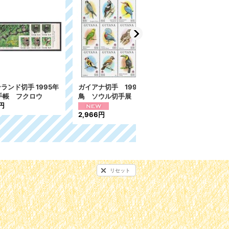
1994年
ブルガリア切手 1994
スロベニア切手 1994
展 12種
年 恐竜 6種
年 リュブリャナ大学
1,240円
312円
リセット