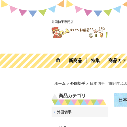
外国切手専門店
新商品
特集
商品カテ
ホーム
>
外国切手
>
日本切手 1994年ふ
商品カテゴリ
日本
外国切手