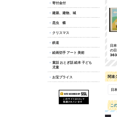
寄付金付
建築、建物、城
昆虫 蝶
クリスマス
鉄道
日本
の日
絵画切手 アート 美術
36
童話 おとぎ話 絵本 子ども
児童
関連
お宝プライス
日
こ