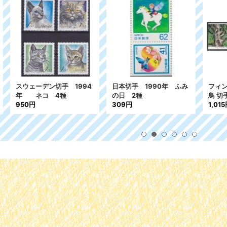
切手 1990年 ふみ
フィンランド切手 1995年
ガイアナ切手 
 2種
鳥 切手帳 フクロウ
鳥 ソウル切手
9円
1,015円
2,966円