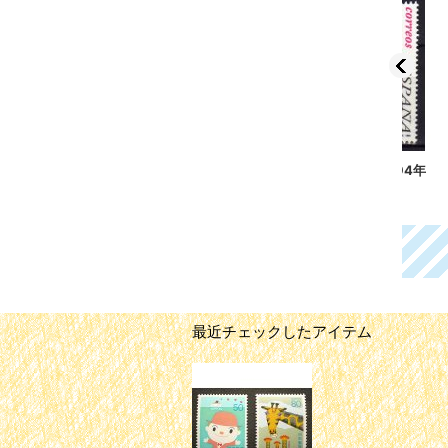
スペイン切手 1994年
スウェーデン切手 1994
日本
クリスマス 1種
年 ネコ 4種
の日
100円
950円
30
最近チェックしたアイテム