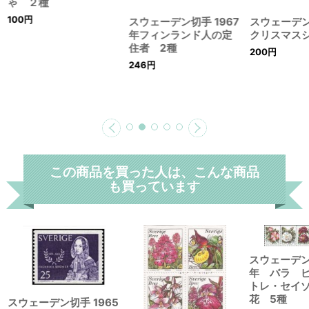
ゃ ２種
246
円
100
円
スウェーデン
クリスマス
200
円
この商品を買った人は、こんな商品
も買っています
スウェーデン
年 バラ 
トレ・セイ
花 5種
スウェーデン切手 1965