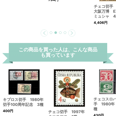
チェコ切手
大阪万博 
ミュシャ 4
4,406
円
この商品を買った人は、こんな商品
も買っています
チェコスロ
キプロス切手 1980年
手 1980
切手100周年記念 3種
種
400
円
チェコ切手 1997年
430
円