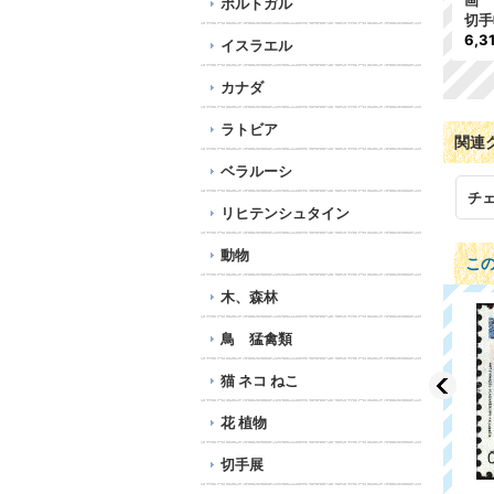
リスマス 1種
リスマス 2種
画 
ポルトガル
240円
713円
切手
6,3
イスラエル
カナダ
ラトビア
関連
ベラルーシ
チ
リヒテンシュタイン
動物
こ
木、森林
鳥 猛禽類
猫 ネコ ねこ
花 植物
切手展