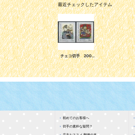
最近チェックしたアイテム
チェコ切手 2007年 アジアアート 絵画 歌川国貞 2種
初めてのお客様へ
切手の素朴な疑問？
店主おススメ 郵便の本