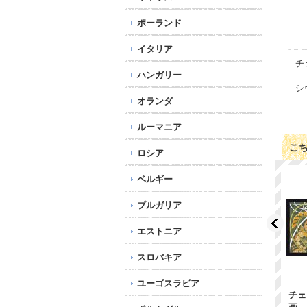
ポーランド
イタリア
チ
ハンガリー
シ
オランダ
ルーマニア
こ
ロシア
ベルギー
ブルガリア
エストニア
スロバキア
ユーゴスラビア
ク
チェコ切手 1991年 ク
チェコ切手 1998年 ク
チェ