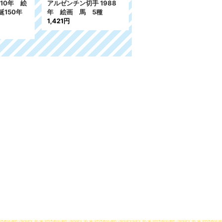
10年 絵
アルゼンチン切手 1988
チェコスロバキア切手 19
150年
年 絵画 馬 5種
80年 グラフィック ア
1,421円
ート 動物 5種
731円