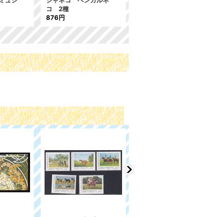
 ミュシ
シャネコ ベンガルネ
967年 切手の日 1種
コ 2種
244円
876円