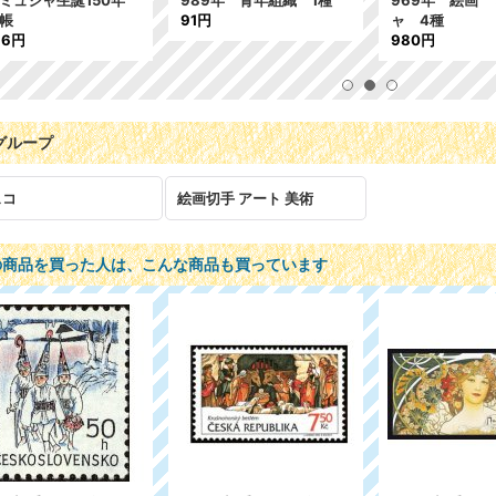
ミュシャ生誕150年
989年 青年組織 1種
969年 絵画
帳
91円
ャ 4種
16円
980円
グループ
ェコ
絵画切手 アート 美術
の商品を買った人は、こんな商品も買っています