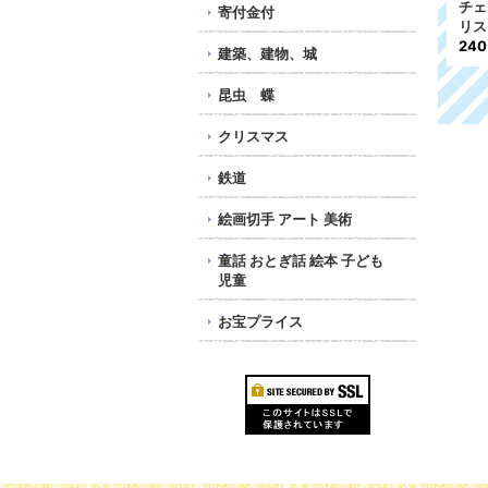
ク
チェコスロバキア切手 1
チェコ切手 1995年 ク
チェ
寄付金付
990年 絵画 ミュシ
リスマス 1種
リ
ャ 故郷のスラヴ人 1種
178円
24
建築、建物、城
543円
昆虫 蝶
クリスマス
鉄道
絵画切手 アート 美術
童話 おとぎ話 絵本 子ども
児童
お宝プライス