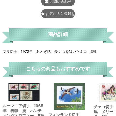
お問い合わせ
お気に入り登録をする
商品詳細
マリ切手 1972年 おとぎ話 長ぐつをはいたネコ 3種
こちらの商品もおすすめです
ルーマニア切手 1965
チェコ切手
年 狩猟 鹿 ハンテ
馬 メリー
フィンランド切手
ィングトロフィー 5種