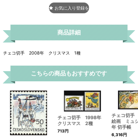
お気に入り登録をする
商品詳細
チェコ切手 2008年 クリスマス 1種
こちらの商品もおすすめです
チェコ切手 
チェコ切手 1998年
絵画 ミュシ
クリスマス 2種
年 切手帳
713
円
6,316
円