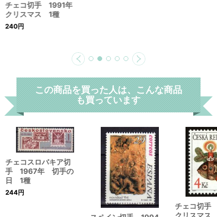
チェコ切手 1991年
クリスマス 1種
240
円
この商品を買った人は、こんな商品
も買っています
チェコスロバキア切
手 1967年 切手の
日 1種
244
円
チェコ切手 
クリスマス 