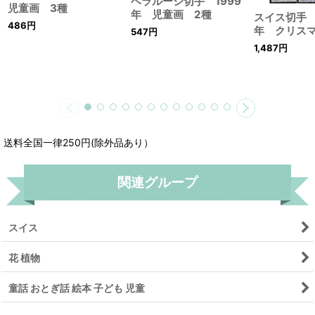
ベラルーシ切手 1999
児童画 3種
年 児童画 2種
スイス切手 2
486
円
年 クリス
547
円
1,487
円
送料全国一律250円(除外品あり）
関連グループ
スイス
花 植物
童話 おとぎ話 絵本 子ども 児童