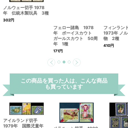
ノルウェー切手 1978
年 伝統木製玩具 3種
フィンラン
302
円
1973年 ノ
物 2種
フェロー諸島 1978
年 ボーイスカウト
410
円
ガールスカウト 50周
年 1種
171
円
この商品を買った人は、こんな商品
も買っています
アイルランド切手
1979年 国際児童年