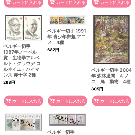
カートに入れる
カートに入れる
カートに入れる
ベルギー切手 1991
年 青少年郵趣 アニ
メ 4種
ベルギー切手
682
円
1987年ノーベル
賞 生物学アルベ
ルト・クラウデ コ
ルネイユ・ハイマ
ベルギー切手 2004
ンス 赤十字 2種
年 森林週間 キノ
コ 鳥 動物 4種
268
円
805
円
カートに入れる
カートに入れる
カートに入れる
ベルギー切手