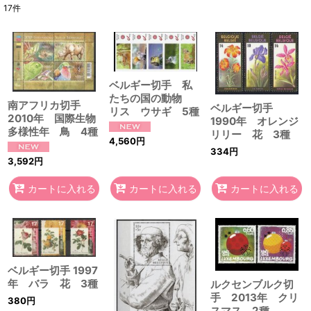
17
件
表示数
:
在庫あり
並び順
:
ベルギー切手 私
たちの国の動物
南アフリカ切手
ベルギー切手
リス ウサギ 5種
2010年 国際生物
1990年 オレンジ
絞り込む
多様性年 鳥 4種
リリー 花 3種
4,560
円
334
円
3,592
円
カートに入れる
カートに入れる
カートに入れる
ベルギー切手 1997
年 バラ 花 3種
ルクセンブルク切
手 2013年 クリ
380
円
スマス 2種