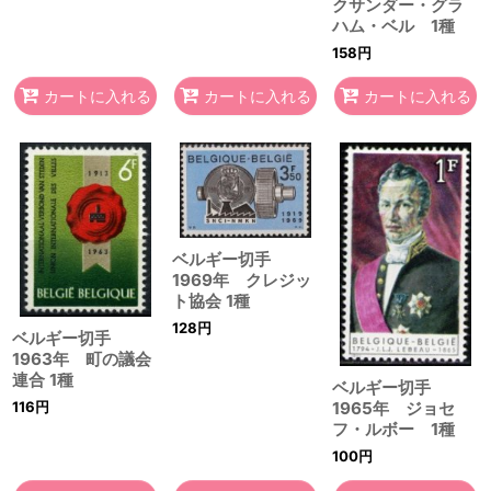
クサンダー・グラ
ハム・ベル 1種
158
円
カートに入れる
カートに入れる
カートに入れる
ベルギー切手
1969年 クレジッ
ト協会 1種
128
円
ベルギー切手
1963年 町の議会
連合 1種
ベルギー切手
116
円
1965年 ジョセ
フ・ルボー 1種
100
円