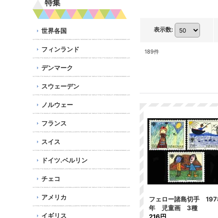
特集
表示数
:
世界各国
フィンランド
189
件
デンマーク
スウェーデン
ノルウェー
フランス
スイス
ドイツ.ベルリン
チェコ
アメリカ
フェロー諸島切手 197
年 児童画 3種
イギリス
216円