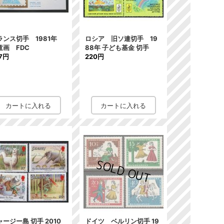
ランス切手 1981年
ロシア 旧ソ連切手 19
童画 FDC
88年 子ども基金 切手
7円
220円
ャージー島 切手 2010
ドイツ ベルリン切手 19