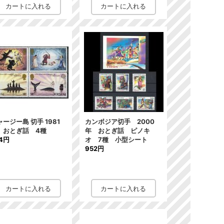
ャージー島 切手 1981
カンボジア切手 2000
 おとぎ話 4種
年 おとぎ話 ピノキ
4円
オ 7種 小型シート
952円