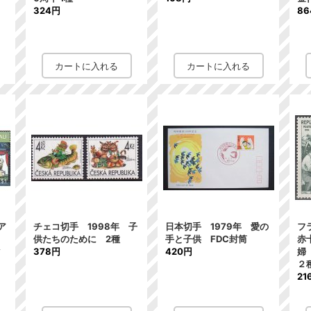
324円
8
ア
チェコ切手 1998年 子
日本切手 1979年 愛の
フ
話
供たちのために 2種
手と子供 FDC封筒
赤
マ
378円
420円
婦
２
21