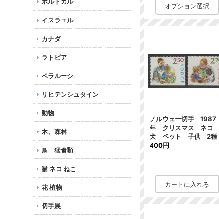
ポルトガル
イスラエル
カナダ
ラトビア
ベラルーシ
リヒテンシュタイン
動物
ノルウェー切手 1987
年 クリスマス ネ
木、森林
犬 ペット 子供 2種
400円
鳥 猛禽類
猫 ネコ ねこ
花 植物
切手展