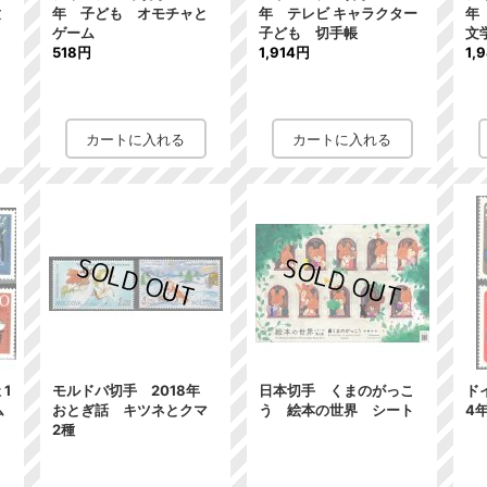
童
年 子ども オモチャと
年 テレビ キャラクター
年
ゲーム
子ども 切手帳
文
518円
1,914円
1,
1
モルドバ切手 2018年
日本切手 くまのがっこ
ド
ム
おとぎ話 キツネとクマ
う 絵本の世界 シート
4
2種