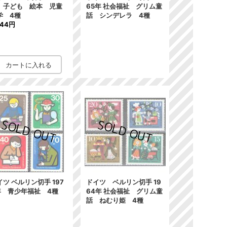
 子ども 絵本 児童
65年 社会福祉 グリム童
学 4種
話 シンデレラ 4種
944円
イツ ベルリン切手 197
ドイツ ベルリン切手 19
年 青少年福祉 4種
64年 社会福祉 グリム童
話 ねむり姫 4種