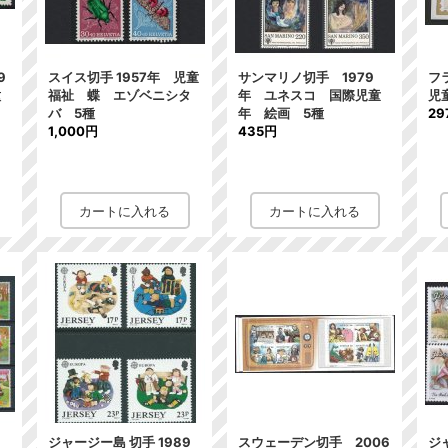
9
スイス切手 1957年 児童
サンマリノ切手 1979
フ
種
福祉 蝶 エゾベニシタ
年 ユネスコ 国際児童
児
バ 5種
年 絵画 5種
29
1,000円
435円
ジャージー島 切手 1989
スウェーデン切手 2006
ジ