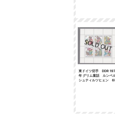
東ドイツ切手 DDR 19
年 グリム童話 ルンペ
シュティルツヒェン 6