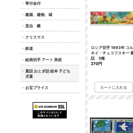
寄付金付
建築、建物、城
昆虫 蝶
クリスマス
ロシア切手 1993年 コ
鉄道
ネイ・チュコフスキー 
話 5種
絵画切手 アート 美術
270円
童話 おとぎ話 絵本 子ども
児童
お宝プライス