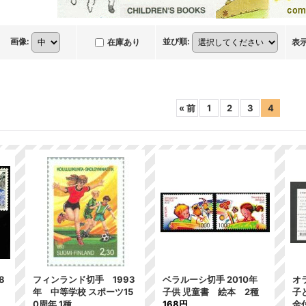
画像
:
並び順
:
在庫あり
表
«
前
1
2
3
4
8
フィンランド切手 1993
ベラルーシ切手 2010年
オ
年 中等学校 スポーツ15
子供 児童書 絵本 2種
子
0周年 1種
168円
金