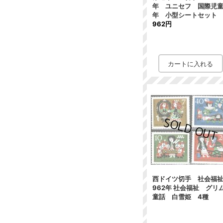
年 ユニセフ 国際児
年 小型シートセット
962円
西ドイツ切手 社会福祉 
962年 社会福祉 グリ
童話 白雪姫 4種