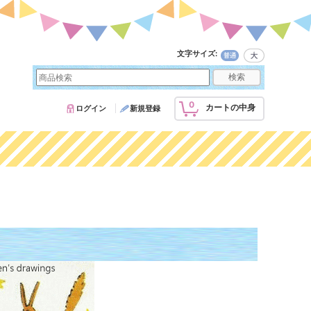
文字サイズ
:
0
カートの中身
ログイン
新規登録