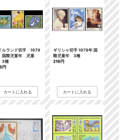
イルランド切手 1979
ギリシャ切手 1979年 国
 国際児童年 児童
際児童年 3種
 3種
216円
86円