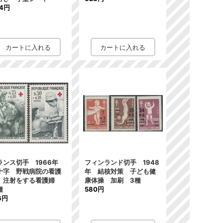
64円
ランス切手 1966年
フィンランド切手 1948
十字 野戦病院の看護
年 結核対策 子ども健
 注射をする看護婦
康体操 加刷 3種
種
580円
6円