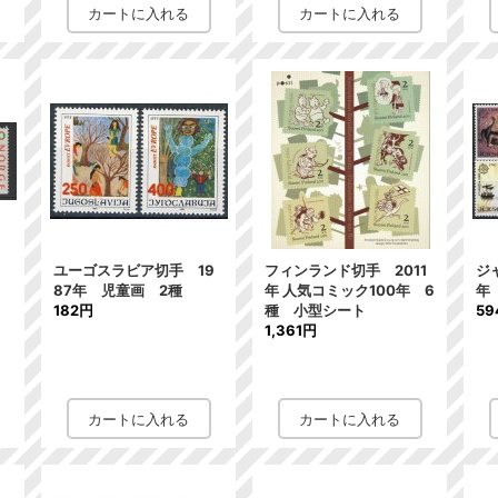
ユーゴスラビア切手 19
フィンランド切手 2011
ジ
コ
87年 児童画 2種
年 人気コミック100年 6
年
182円
種 小型シート
59
1,361円