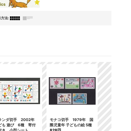
示方法
:
ランダ切手 2002年
モナコ切手 1979年 国
ども 遊び 6種 寄付
際児童年 子どもの絵 5種
付き 小型シート
828円