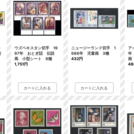
ル
ウズベキスタン切手 19
ニュージーランド切手 1
ア
童
97年 おとぎ話 伝説
986年 児童画 3種
年
馬 小型シート 8種
432円
画
1,751円
4