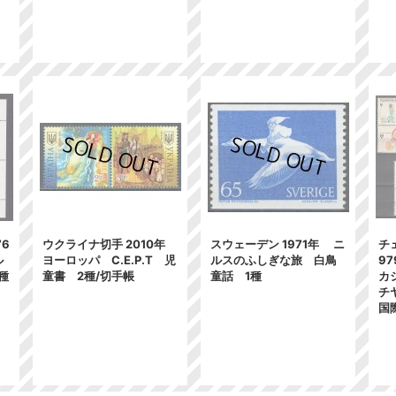
76
ウクライナ切手 2010年
スウェーデン 1971年 ニ
チ
ル
ヨーロッパ C.E.P.T 児
ルスのふしぎな旅 白鳥
9
種
童書 2種/切手帳
童話 1種
カ
チ
国