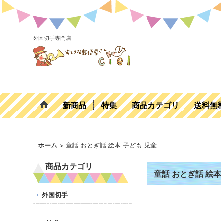
外国切手専門店
新商品
特集
商品カテゴリ
送料無
ホーム
>
童話 おとぎ話 絵本 子ども 児童
商品カテゴリ
童話 おとぎ話 絵本
外国切手