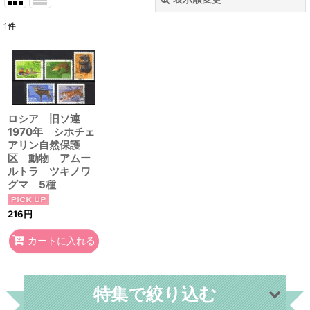
閉じる
1
件
表示数
:
在庫あり
並び順
:
ロシア 旧ソ連
1970年 シホチェ
絞り込む
アリン自然保護
区 動物 アムー
ルトラ ツキノワ
グマ 5種
216
円
カートに入れる
特集で絞り込む