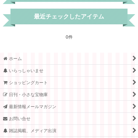
世界各国
最近チェックしたアイテム
フィンランド
0件
デンマーク
スウェーデン
ホーム
ノルウェー
いらっしゃいませ
フランス
ショッピングカート
日刊・小さな宝物庫
スイス
最新情報メールマガジン
ドイツ.ベルリン
お問い合せ
チェコ
雑誌掲載、メディア出演
アメリカ