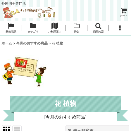
外国切手専門店
カート
新着商品
カテゴリ
ご利用案内
特集
商品検索
ホーム
>
今月のおすすめ商品
>
花 植物
花 植物
[
今月のおすすめ商品
]
表示順変更