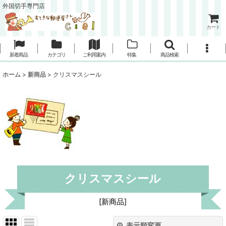
外国切手専門店
カート
新着商品
カテゴリ
ご利用案内
特集
商品検索
ホーム
>
新商品
>
クリスマスシール
クリスマスシール
[
新商品
]
表示順変更