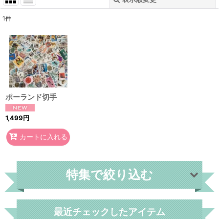
閉じる
1
件
表示数
:
在庫あり
並び順
:
ポーランド切手
絞り込む
1,499
円
カートに入れる
特集で絞り込む
世界各国
最近チェックしたアイテム