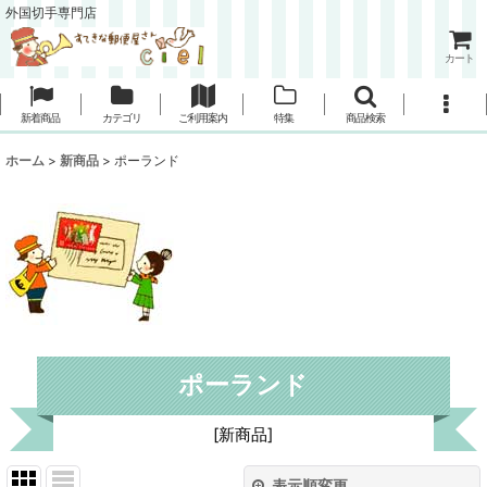
外国切手専門店
カート
新着商品
カテゴリ
ご利用案内
特集
商品検索
ホーム
>
新商品
>
ポーランド
ポーランド
[
新商品
]
表示順変更