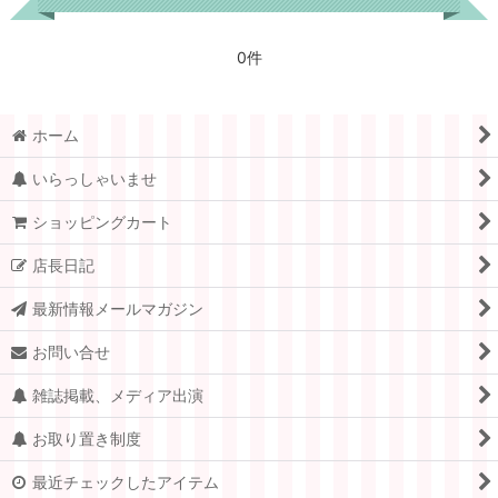
フィンランド
0件
デンマーク
スウェーデン
ホーム
ノルウェー
いらっしゃいませ
フランス
ショッピングカート
店長日記
スイス
最新情報メールマガジン
ドイツ.ベルリン
お問い合せ
チェコ
雑誌掲載、メディア出演
アメリカ
お取り置き制度
イギリス
最近チェックしたアイテム