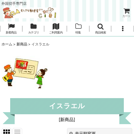
外国切手専門店
カート
新着商品
カテゴリ
ご利用案内
特集
商品検索
ホーム
>
新商品
>
イスラエル
イスラエル
[
新商品
]
表示順変更