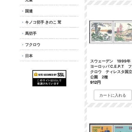
国連
キノコ切手 きのこ 茸
馬切手
フクロウ
日本
スウェーデン 1999
ヨーロッパ C.E.P.T フ
クロウ ティレスタ国
公園 2種
912円