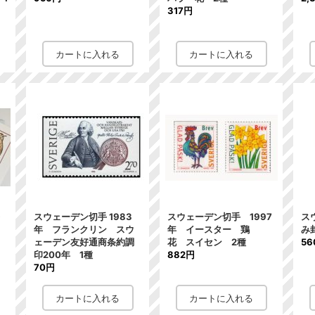
317円
レ
スウェーデン切手 1983
スウェーデン切手 1997
ス
ト
年 フランクリン スウ
年 イースター 鶏
み
ェーデン友好通商条約調
花 スイセン 2種
56
印200年 1種
882円
70円