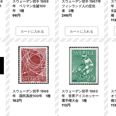
66
スウェーデン切手 1969
スウェーデン切手 1967年
ス
1
年 ベリマン生誕100
フィンランド人の定住
年
年 1種
者 2種
生
96円
246円
種
11
スウェーデン切手 1968
スウェーデン切手 1963
ス
年 国民高校100年 1種
年 世界アイスホッケー
オ
162円
選手権大会 1種
権
113円
11