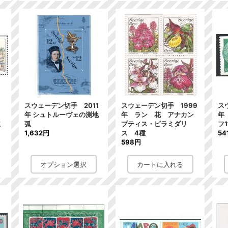
年
スウェーデン切手 2011
スウェーデン切手 1999
ス
年 シュトルーヴェの測地
年 ラン 花 アナカン
年
立
弧
プティス・ピラミダリ
フ
1,632円
ス 4種
54
598円