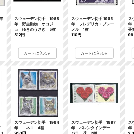
年
スウェーデン切手 1968
スウェーデン切手 1965
ス
ス
年 野生動物 オコジ
年 フレデリカ・ブレー
年
ー
ョ ゆきのうさぎ 5種
メル 1種
受
512円
110円
9
スウェーデン切手 1994
スウェーデン切手 1997
ス
デ
年 ネコ 4種
年 バレンタインデー
年
 1
950円
バラ 花 2種
2,