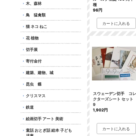
木、森林
種
96円
鳥 猛禽類
猫 ネコ ねこ
花 植物
切手展
寄付金付
建築、建物、城
昆虫 蝶
スウェーデン切手 コ
クリスマス
クターズシート セッ
9
鉄道
1,902円
絵画切手 アート 美術
童話 おとぎ話 絵本 子ども
児童