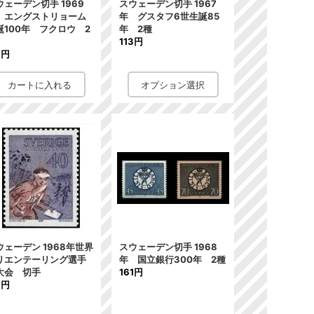
ウェーデン切手 1969
スウェーデン切手 1967
 エングストリョーム
年 グスタフ6世生誕85
誕100年 フクロウ 2
年 2種
113円
3円
ウェーデン 1968年世界
スウェーデン切手 1968
リエンテーリング選手
年 国立銀行300年 2種
大会 切手
161円
3円