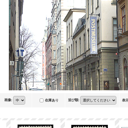
画像
:
並び順
:
在庫あり
表