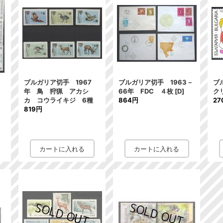
ブルガリア切手 1967
ブルガリア切手 1963－
ブ
史
年 鳥 狩猟 アカシ
66年 FDC ４枚
[
D
]
ク
ン
カ コウライキジ 6種
864円
27
6
819円