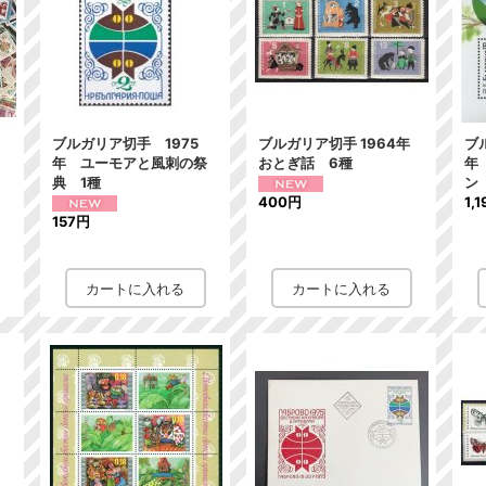
ブルガリア切手 1975
ブルガリア切手 1964年
ブ
年 ユーモアと風刺の祭
おとぎ話 6種
年
典 1種
ン
400円
1,
157円