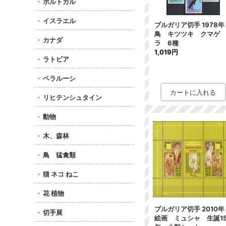
ポルトガル
イスラエル
ブルガリア切手 1978
鳥 キツツキ クマゲ
カナダ
ラ 6種
1,019円
ラトビア
ベラルーシ
リヒテンシュタイン
動物
木、森林
鳥 猛禽類
猫 ネコ ねこ
花 植物
ブルガリア切手 2010
切手展
絵画 ミュシャ 生誕15