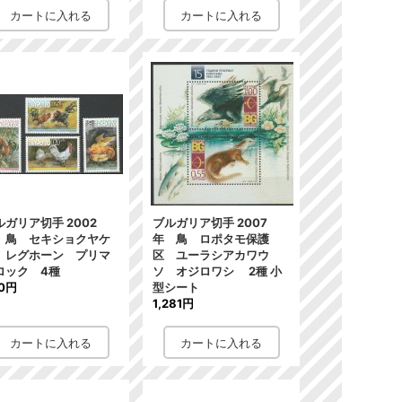
ルガリア切手 2002
ブルガリア切手 2007
 鳥 セキショクヤケ
年 鳥 ロポタモ保護
 レグホーン プリマ
区 ユーラシアカワウ
ロック 4種
ソ オジロワシ 2種 小
0円
型シート
1,281円