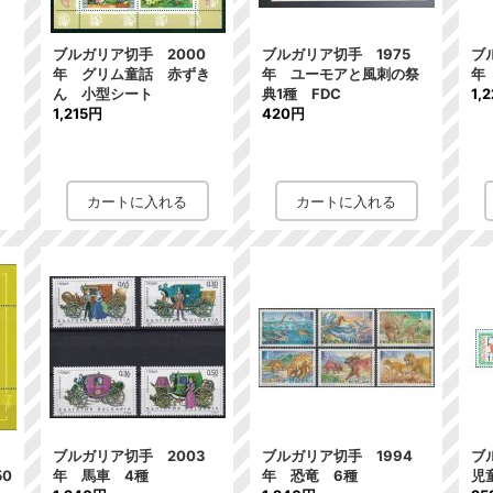
年
ブルガリア切手 2000
ブルガリア切手 1975
ブ
年 グリム童話 赤ずき
年 ユーモアと風刺の祭
年
ん 小型シート
典1種 FDC
1,
1,215円
420円
年
ブルガリア切手 2003
ブルガリア切手 1994
ブ
0
年 馬車 4種
年 恐竜 6種
児