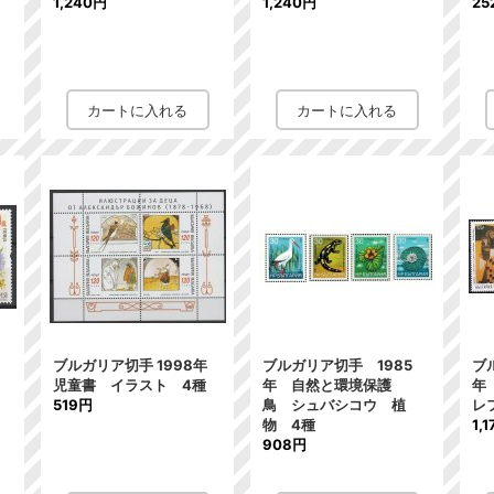
1,240円
1,240円
25
ブルガリア切手 1998年
ブルガリア切手 1985
ブ
児童書 イラスト 4種
年 自然と環境保護
年
519円
鳥 シュバシコウ 植
レ
物 4種
1,
908円