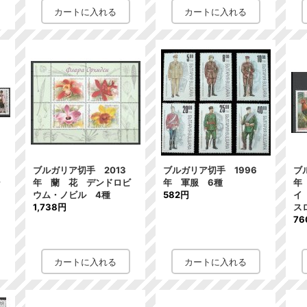
ブルガリア切手 2013
ブルガリア切手 1996
ブ
シ
年 蘭 花 デンドロビ
年 軍服 6種
年
ウム・ノビル 4種
582円
イ
1,738円
ス
76