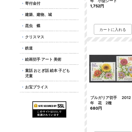
年 小型シート
寄付金付
1,752円
建築、建物、城
昆虫 蝶
クリスマス
鉄道
絵画切手 アート 美術
童話 おとぎ話 絵本 子ども
児童
お宝プライス
ブルガリア切手 2012
年 花 2種
680円