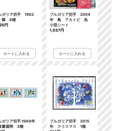
ルガリア切手 1962
ブルガリア切手 2004
 蝶 8種
年 鳥 アカトビ 魚
220円
小型シート
1,037円
ルガリア切手 1969年
ブルガリア切手 2015
童書週間 3種
年 クリスマス 1種