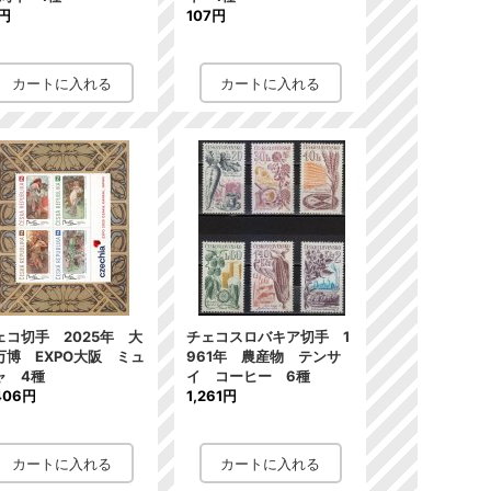
7円
107円
ェコ切手 2025年 大
チェコスロバキア切手 1
万博 EXPO大阪 ミュ
961年 農産物 テンサ
ャ 4種
イ コーヒー 6種
406円
1,261円