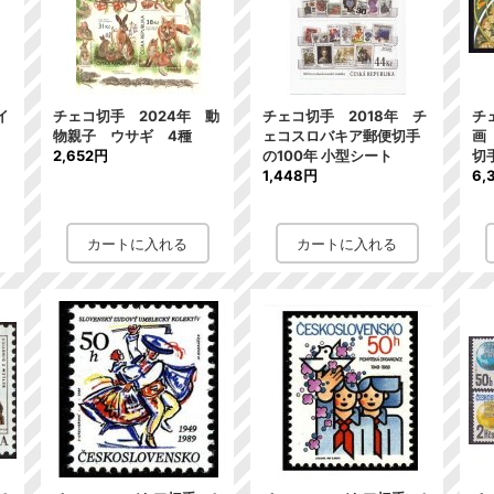
イ
チェコ切手 2024年 動
チェコ切手 2018年 チ
チ
物親子 ウサギ 4種
ェコスロバキア郵便切手
画
2,652円
の100年 小型シート
切
1,448円
6,