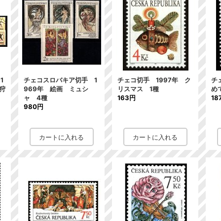
1
チェコスロバキア切手 1
チェコ切手 1997年 ク
チ
狩
969年 絵画 ミュシ
リスマス 1種
め
ャ 4種
163円
18
980円