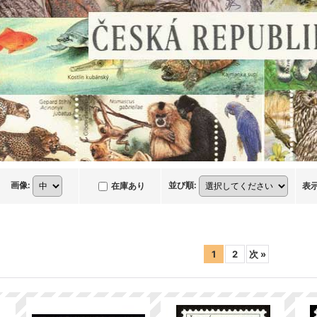
画像
:
並び順
:
在庫あり
表
1
2
次
»