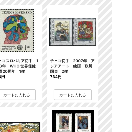
ェコスロバキア切手 1
チェコ切手 2007年 ア
68年 WHO 世界保健
ジアアート 絵画 歌川
関 20周年 1種
国貞 2種
8円
734円