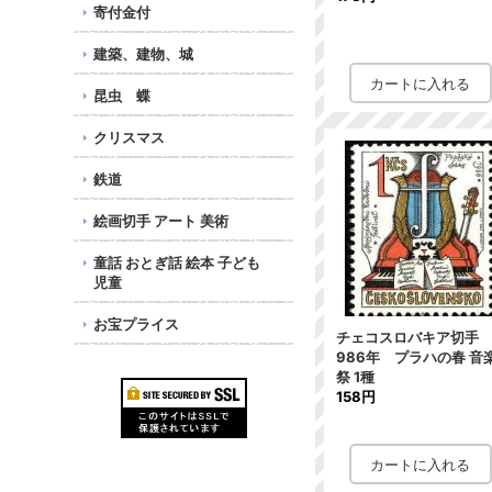
寄付金付
建築、建物、城
昆虫 蝶
クリスマス
鉄道
絵画切手 アート 美術
童話 おとぎ話 絵本 子ども
児童
お宝プライス
チェコスロバキア切手 
986年 プラハの春 音
祭 1種
158円