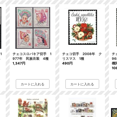
1
チェコスロバキア切手 1
チェコ切手 2008年 ク
チ
ネ
977年 民族衣装 4種
リスマス 1種
9
1,347円
490円
機
10