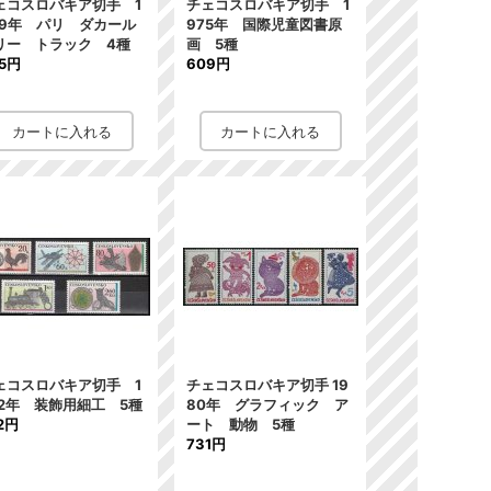
ェコスロバキア切手 1
チェコスロバキア切手 1
89年 パリ ダカール
975年 国際児童図書原
リー トラック 4種
画 5種
5円
609円
ェコスロバキア切手 1
チェコスロバキア切手 19
72年 装飾用細工 5種
80年 グラフィック ア
2円
ート 動物 5種
731円