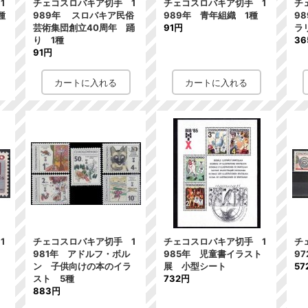
1
チェコスロバキア切手 1
チェコスロバキア切手 1
チ
種
989年 スロバキア民俗
989年 青年組織 1種
9
芸術集団創立40周年 踊
91円
ラ
り 1種
36
91円
1
チェコスロバキア切手 1
チェコスロバキア切手 1
チ
981年 アドルフ・ボル
985年 児童書イラスト
9
ン 子供向けの本のイラ
展 小型シート
57
スト 5種
732円
883円