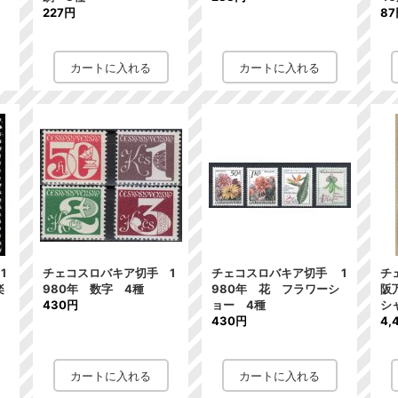
227円
8
1
チェコスロバキア切手 1
チェコスロバキア切手 1
チ
楽
980年 数字 4種
980年 花 フラワーシ
阪
430円
ョー 4種
シ
430円
4,