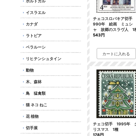
ポルトガル
イスラエル
チェコスロバキア切手 
カナダ
990年 絵画 ミュシ
ャ 故郷のスラヴ人 1
543円
ラトビア
ベラルーシ
リヒテンシュタイン
動物
木、森林
鳥 猛禽類
猫 ネコ ねこ
花 植物
チェコ切手 1995年 
切手展
リスマス 1種
178円