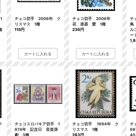
1
チェコ切手 2006年 ク
チェコ切手 2006年
チ
リスマス 1種
花 楽器 愛 1種
鳥
種
115円
236円
ル
ー
1,
ク
チェコスロバキア切手 1
チェコ切手 1994年 ク
チ
974年 記念日 音楽演
リスマス 1種
9
劇 3種
283円
4