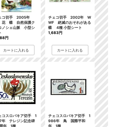
ェコ切手 2005年
チェコ切手 2002年 W
 花 蝶 自然保護ク
WF 絶滅のおそれがある
コノシェ山脈 小型シ
蝶 4種 小型シート
ト
1,683円
888円
ェコスロバキア切手 1
チェコスロバキア切手 1
87年 テレジン記念碑
986年 鳥 国際平和
0周年 1種
年 1種