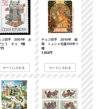
ェコ切手 2001年 お
チェコ切手 2010年 絵
でとう ネコ 1種
画 ミュシャ生誕150年 1
7円
種
1,102円