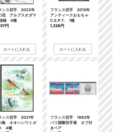
ランス切手 2023年
フランス切手 2015年
の花 アルプスオダマ
アンティークおもちゃ
 植物 4種
C.E.P.T. 1種
057円
1,226円
ランス切手 2021年
フランス切手 1982年
の鳥 オオハシウミガ
パリ国際切手展 タブ付
ス 4種
きペア