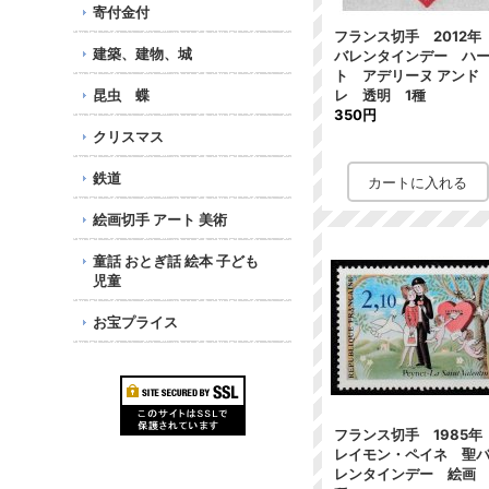
寄付金付
フランス切手 2012
建築、建物、城
バレンタインデー ハ
ト アデリーヌ アンド
昆虫 蝶
レ 透明 1種
350円
クリスマス
鉄道
絵画切手 アート 美術
童話 おとぎ話 絵本 子ども
児童
お宝プライス
フランス切手 1985
レイモン・ペイネ 聖
レンタインデー 絵画 