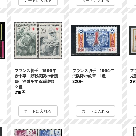
年
フランス切手 1966年
フランス切手 1964年
フ
赤十字 野戦病院の看護
消防隊の紋章 1種
児
婦 注射をする看護婦
220円
29
２種
216円