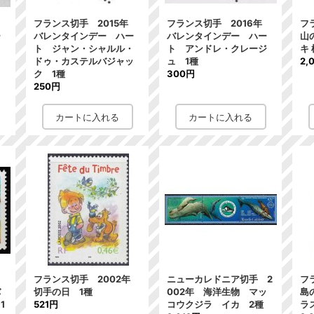
年
フランス切手 2015年
フランス切手 2016年
フ
ー
バレンタインデー ハー
バレンタインデー ハー
山
ト ジャン・シャルル・
ト アンドレ・クレージ
キ
ドゥ・カステルバジャッ
ュ 1種
2,
ク 1種
300円
250円
年
フランス切手 2002年
ニューカレドニア切手 2
フ
バ
切手の日 1種
002年 海洋生物 マッ
島
1
521円
コウクジラ イカ 2種
ラ