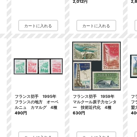
2,012円
2,
年
フランス切手 1995年
フランス切手 1959年
フ
フランスの地方 オーベ
マルクール原子力センタ
フ
ルニュ カマルグ 4種
ー 技術近代化 4種
盟
490円
630円
4