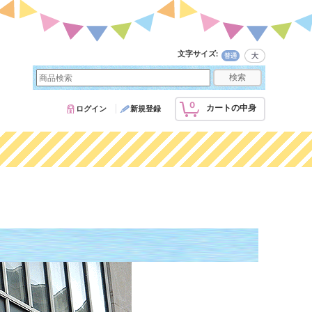
文字サイズ
:
0
カートの中身
ログイン
新規登録