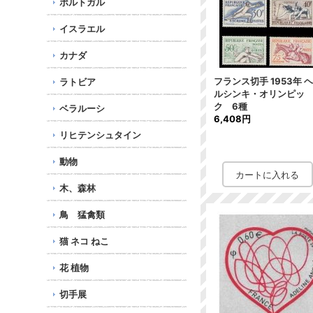
ポルトガル
イスラエル
カナダ
フランス切手 1953年 
ラトビア
ルシンキ・オリンピッ
ク 6種
ベラルーシ
6,408円
リヒテンシュタイン
動物
木、森林
鳥 猛禽類
猫 ネコ ねこ
花 植物
切手展