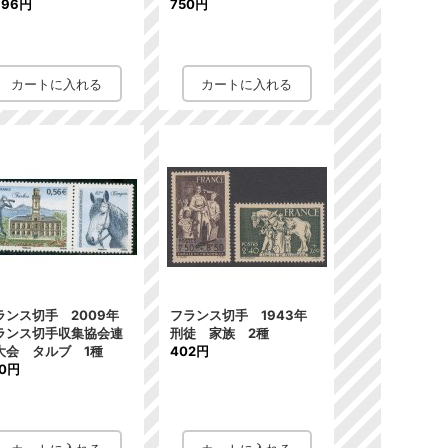
896円
750円
ランス切手 2009年
フランス切手 1943年
ランス切手収集協会連
刑徒 家族 2種
大会 タルブ 1種
402円
00円