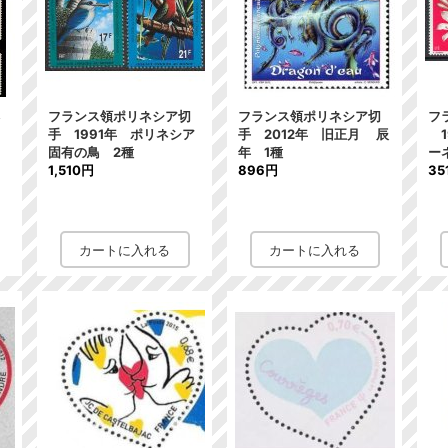
ヘ
フランス領ポリネシア切
フランス領ポリネシア切
フ
手 1991年 ポリネシア
手 2012年 旧正月 辰
1
固有の鳥 2種
年 1種
ー
1,510円
896円
35