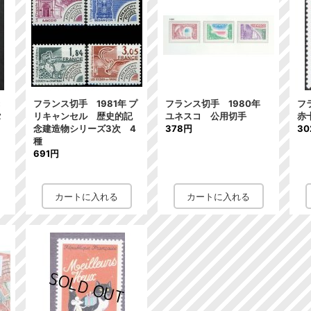
赤
フランス切手 1981年 プ
フランス切手 1980年
フ
タ
リキャンセル 歴史的記
ユネスコ 公用切手
赤
念建造物シリーズ3次 4
378円
30
種
691円