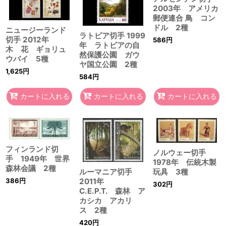
2003年 アメリカ
郵便連合 鳥 コン
ドル 2種
ニュージーランド
ラトビア切手 1999
切手 2012年
586
円
年 ラトビアの自
木 花 ギョリュ
然保護公園 ガウ
ウバイ 5種
ヤ国立公園 2種
1,625
円
584
円
カートに入れる
カートに入れる
カートに入れる
フィンランド切
ノルウェー切手
手 1949年 世界
1978年 伝統木製
森林会議 2種
ルーマニア切手
玩具 3種
386
円
2011年
302
円
C.E.P.T. 森林 ア
カシカ アカリ
ス 2種
420
円