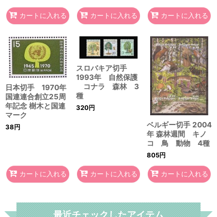
カートに入れる
カートに入れる
カートに入れる
スロバキア切手
1993年 自然保護
コナラ 森林 3
日本切手 1970年
種
国連連合創立25周
年記念 樹木と国連
320
円
マーク
ベルギー切手 2004
38
円
年 森林週間 キノ
コ 鳥 動物 4種
805
円
カートに入れる
カートに入れる
カートに入れる
最近チェックしたアイテム