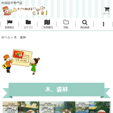
外国切手専門店
カート
新着商品
カテゴリ
ご利用案内
特集
商品検索
ホーム
>
木、森林
木、森林