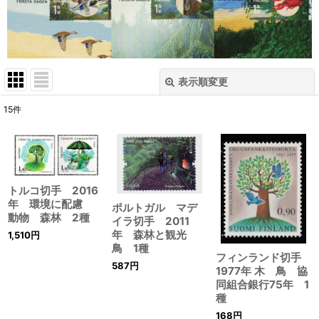
表示順変更
閉じる
15
件
表示数
:
在庫あり
並び順
:
トルコ切手 2016
年 環境に配慮
ポルトガル マデ
動物 森林 2種
イラ切手 2011
絞り込む
年 森林と観光
1,510
円
鳥 1種
フィンランド切手
587
円
1977年 木 鳥 協
同組合銀行75年 1
種
168
円