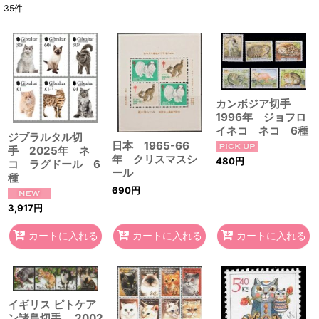
35
件
表示数
:
在庫あり
並び順
:
カンボジア切手
1996年 ジョフロ
絞り込む
イネコ ネコ 6種
ジブラルタル切
日本 1965-66
手 2025年 ネ
年 クリスマスシ
480
円
コ ラグドール 6
ール
種
690
円
3,917
円
カートに入れる
カートに入れる
カートに入れる
イギリス ピトケア
ン諸島切手 2002