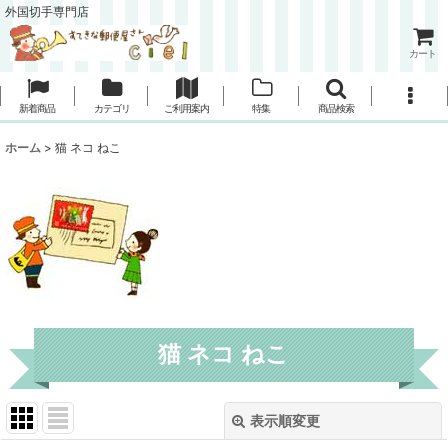
外国切手専門店
カート
新着商品
カテゴリ
ご利用案内
特集
商品検索
ホーム
>
猫 ネコ ねこ
猫 ネコ ねこ
表示順変更
閉じる