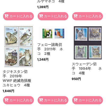
ルヤマネコ 4種
1,289
円
カートに入れる
カートに入れる
カートに入れる
フェロー諸島切
手 2011年 ネ
コ 2種
1,248
円
スウェーデン切
手 1994年 ネ
タジキスタン切
コ 4種
手 2019年
950
円
WWF 絶滅危惧種
ユキヒョウ 4種
1,846
円
カートに入れる
カートに入れる
カートに入れる