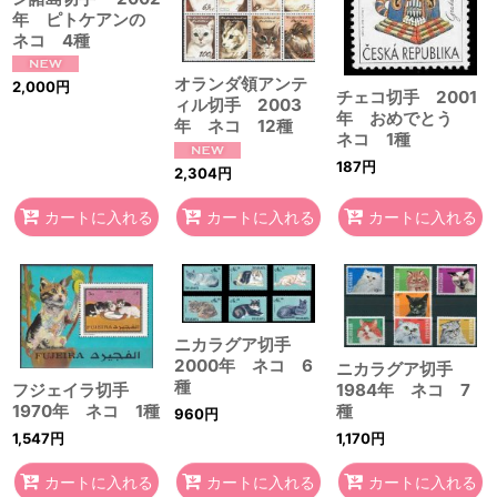
年 ピトケアンの
ネコ 4種
オランダ領アンテ
2,000
円
チェコ切手 2001
ィル切手 2003
年 おめでとう
年 ネコ 12種
ネコ 1種
187
円
2,304
円
カートに入れる
カートに入れる
カートに入れる
ニカラグア切手
2000年 ネコ 6
ニカラグア切手
種
フジェイラ切手
1984年 ネコ 7
1970年 ネコ 1種
種
960
円
1,547
円
1,170
円
カートに入れる
カートに入れる
カートに入れる