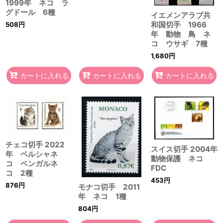
1999年 ネコ ラ
グドール 6種
イエメンアラブ共
和国切手 1966
508
円
年 動物 鳥 ネ
コ ウサギ 7種
1,680
円
カートに入れる
カートに入れる
カートに入れる
チェコ切手 2022
スイス切手 2004年
年 ペルシャネ
動物保護 ネコ
コ ベンガルネ
FDC
コ 2種
453
円
876
円
モナコ切手 2011
年 ネコ 1種
804
円