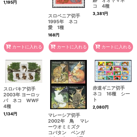
跡 オオヤマネ
1,195
円
コ 4種
3,381
円
スロベニア切手
1995年 ネコ
愛 1種
168
円
カートに入れる
カートに入れる
カートに入れる
赤道ギニア切手
スロバキア切手
ネコ 16種 シー
2003年 ヨーロッ
ト
パ ネコ WWF
4種
2,080
円
1,134
円
マレーシア切手
2002年 鳥 マレ
ーウオミミズク
コバタン ベンガ