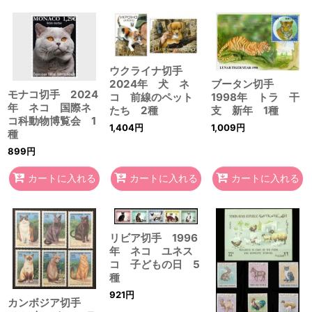
ウクライナ切手
ブータン切手
2024年 犬 ネ
モナコ切手 2024
1998年 トラ 干
コ 前線のペット
年 ネコ 国際ネ
支 新年 1種
たち 2種
コ科動物博覧会 1
1,009
円
1,404
円
種
899
円
カートに入れる
カートに入れる
カートに入れる
リビア切手 1996
年 ネコ ユネス
コ 子どもの日 5
種
921
円
カンボジア切手