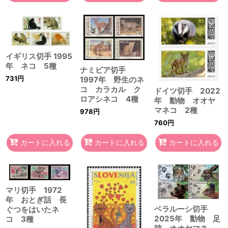
イギリス切手 1995
年 ネコ 5種
ナミビア切手
731
円
1997年 野生のネ
コ カラカル ク
ドイツ切手 2022
ロアシネコ 4種
年 動物 オオヤ
マネコ 2種
978
円
760
円
カートに入れる
カートに入れる
カートに入れる
マリ切手 1972
年 おとぎ話 長
ベラルーシ切手
ぐつをはいたネ
2025年 動物 足
コ 3種