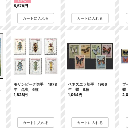
5,578円
モザンピーク切手 1978
ベネズエラ切手 1966
ブ
地
年 昆虫 6種
年 蝶 6種
蝶
1,828円
1,064円
2,