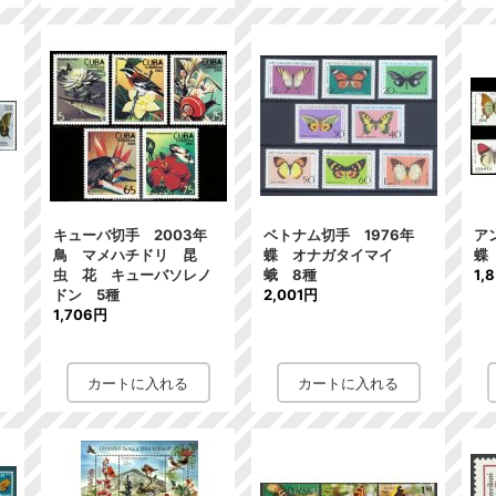
キューバ切手 2003年
ベトナム切手 1976年
ア
鳥 マメハチドリ 昆
蝶 オナガタイマイ
蝶
虫 花 キューバソレノ
蛾 8種
1,
ドン 5種
2,001円
1,706円