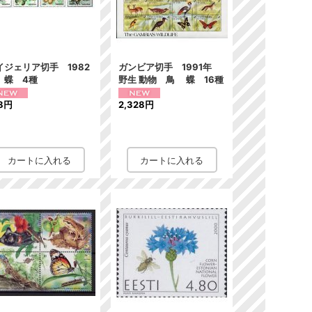
イジェリア切手 1982
ガンビア切手 1991年
 蝶 4種
野生 動物 鳥 蝶 16種
8円
2,328円