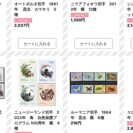
9
オートボルタ切手 1981
ニウアフォオウ切手 201
シ
年 昆虫 カマキリ 5
2年 蝶 12種
年
種
ッ
1,550円
2,037円
2,
昆
ニュージーランド切手 2
ルーマニア切手 1964
ス
023年 鳥 自然保護プ
年 昆虫 蝶 8種
年
ログラム 100周年 蝶 4
216円
種
2,