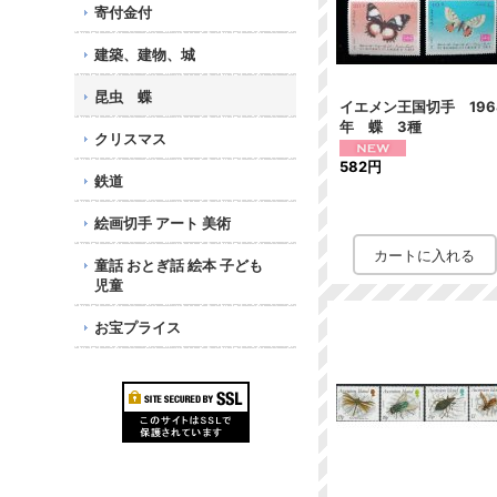
寄付金付
建築、建物、城
昆虫 蝶
イエメン王国切手 196
年 蝶 3種
クリスマス
582円
鉄道
絵画切手 アート 美術
童話 おとぎ話 絵本 子ども
児童
お宝プライス