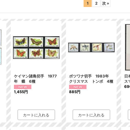
1
2
次
»
年
ケイマン諸島切手 1977
ボツワナ切手 1983年
日
年 蝶 6種
クリスマス トンボ 4種
ス
6
1,455円
885円