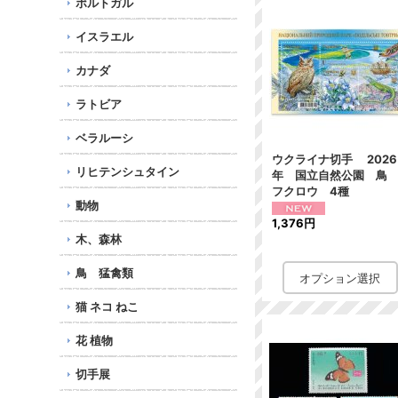
ポルトガル
イスラエル
カナダ
ラトビア
ベラルーシ
ウクライナ切手 2026
リヒテンシュタイン
年 国立自然公園 
フクロウ 4種
動物
1,376円
木、森林
鳥 猛禽類
猫 ネコ ねこ
花 植物
切手展