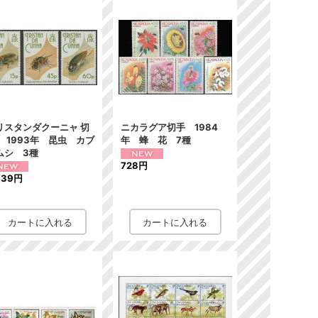
リスタンダクーニャ 切
ニカラグア切手 1984
 1993年 昆虫 カブ
年 蜂 花 7種
ムシ 3種
728円
339円