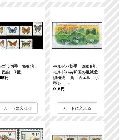
ンゴラ切手 1981年
モルドバ切手 2008年
 昆虫 7種
モルドバ共和国の絶滅危
855円
惧植物 鳥 カエル 小
型シート
918円