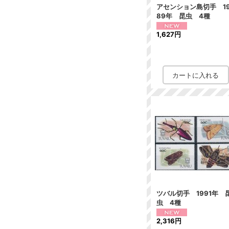
アセンション島切手 1
89年 昆虫 4種
1,627円
ツバル切手 1991年 
虫 4種
2,316円