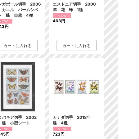
ンガポール切手 2006
エストニア切手 2000
 カエル パームシベ
年 花 蜂 1種
ト 蝶 自然 4種
463円
143円
ロバキア切手 2002
カナダ切手 2018年
 蝶 小型シート
蝶 4種
645円
723円