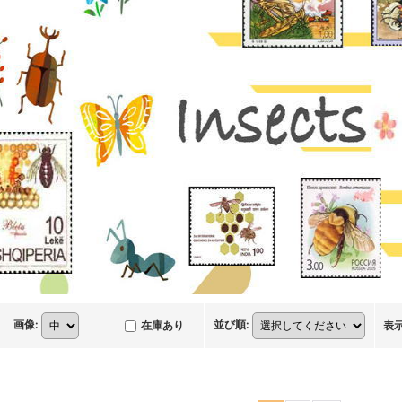
画像
:
並び順
:
在庫あり
表