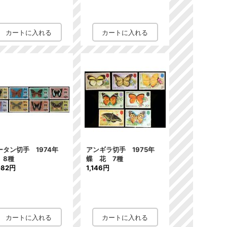
ータン切手 1974年
アンギラ切手 1975年
 8種
蝶 花 7種
082円
1,146円