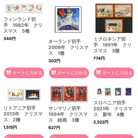
フィンランド切
手 1982年 クリ
スマス 5種
340
円
ミクロネシア切
オーランド切手
手 1991年 クリ
2008年 クリスマ
スマス 3種
ス 1種
774
円
302
円
カートに入れる
カートに入れる
カートに入れる
スロベニア切手
リトアニア切手
サンマリノ切手
2021年 クリスマ
2013年 クリスマ
1994年 クリスマ
ス 新年 4種
ス 2種
ス 絵画 3種
2,522
円
1,515
円
627
円