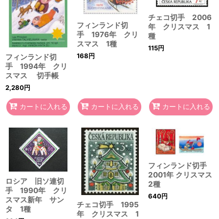
絞り込む
チェコ切手 2006
フィンランド切
年 クリスマス 1
手 1976年 クリ
種
スマス 1種
115
円
168
円
フィンランド切
手 1994年 クリ
スマス 切手帳
2,280
円
カートに入れる
カートに入れる
カートに入れる
フィンランド切手
2001年 クリスマス
ロシア 旧ソ連切
2種
手 1990年 クリ
640
円
スマス新年 サン
チェコ切手 1995
タ 1種
年 クリスマス 1