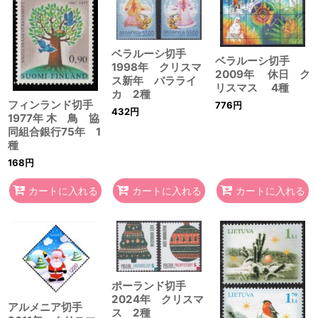
ベラルーシ切手
ベラルーシ切手
1998年 クリスマ
2009年 休日 ク
ス新年 バラライ
リスマス 4種
カ 2種
フィンランド切手
776
円
432
円
1977年 木 鳥 協
同組合銀行75年 1
種
168
円
カートに入れる
カートに入れる
カートに入れる
ポーランド切手
2024年 クリスマ
アルメニア切手
ス 2種