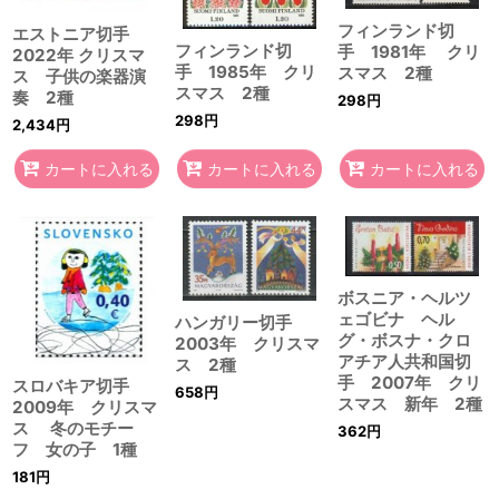
フィンランド切
エストニア切手
フィンランド切
手 1981年 クリ
2022年 クリスマ
手 1985年 クリ
スマス 2種
ス 子供の楽器演
スマス 2種
奏 2種
298
円
298
円
2,434
円
カートに入れる
カートに入れる
カートに入れる
ボスニア・ヘルツ
ェゴビナ ヘル
ハンガリー切手
グ・ボスナ・クロ
2003年 クリスマ
アチア人共和国切
ス 2種
手 2007年 クリ
スロバキア切手
658
円
スマス 新年 2種
2009年 クリスマ
ス 冬のモチー
362
円
フ 女の子 1種
181
円