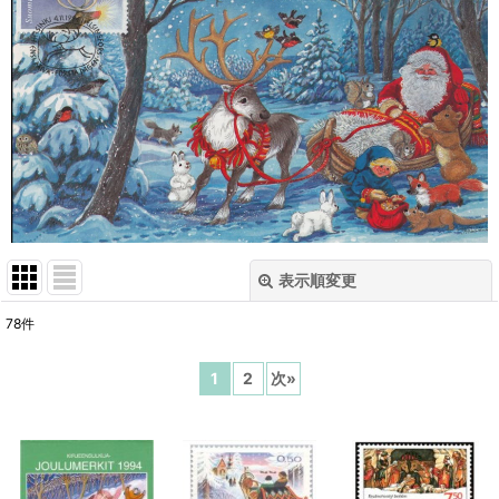
表示順変更
閉じる
78
件
表示数
:
1
2
次
»
在庫あり
並び順
: