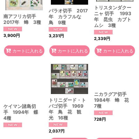
トリスタンダクー
パラオ切手 2017
ニャ 切手 1993
南アフリカ切手
年 カラフルな
年 昆虫 カブト
2017年 蜂 3種
鳥 9種
ムシ 3種
3,900
円
3,231
円
2,339
円
カートに入れる
カートに入れる
カートに入れる
ニカラグア切手
トリニダード・ト
1984年 蜂 花
バゴ切手 1969
7種
ケイマン諸島切
年 鳥 花 観
手 1994年 蝶
光 16種
4種
728
円
2,037
円