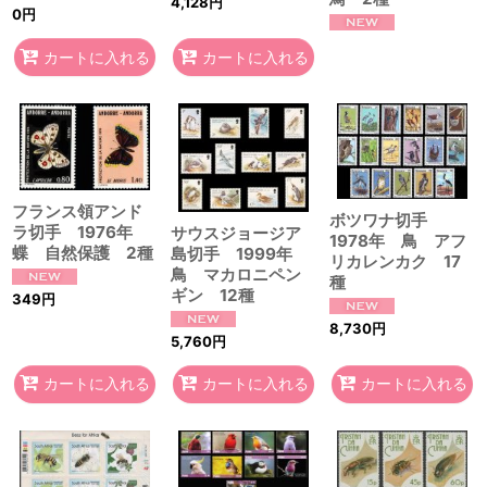
4,128
円
0
円
カートに入れる
カートに入れる
フランス領アンド
ボツワナ切手
ラ切手 1976年
サウスジョージア
1978年 鳥 アフ
蝶 自然保護 2種
島切手 1999年
リカレンカク 17
鳥 マカロニペン
種
ギン 12種
349
円
8,730
円
5,760
円
カートに入れる
カートに入れる
カートに入れる