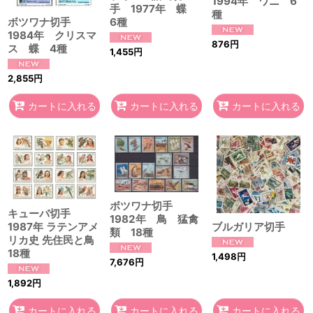
1994年 ワニ 6
手 1977年 蝶
種
6種
ボツワナ切手
1984年 クリスマ
876
円
ス 蝶 4種
1,455
円
2,855
円
カートに入れる
カートに入れる
カートに入れる
ボツワナ切手
キューバ切手
1982年 鳥 猛禽
ブルガリア切手
1987年 ラテンアメ
類 18種
リカ史 先住民と鳥
18種
1,498
円
7,676
円
1,892
円
カートに入れる
カートに入れる
カートに入れる