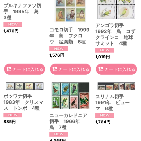
ブルキナファソ切
手 1995年 鳥
3種
アンゴラ切手
コモロ切手 1999
1,476
円
1992年 鳥 コザ
年 鳥 フクロ
クラインコ 地球
ウ 猛禽類 6種
サミット 4種
1,576
円
1,019
円
カートに入れる
カートに入れる
カートに入れる
ボツワナ切手
スリナム切手
1983年 クリスマ
1991年 ピュー
ス トンボ 4種
マ 6種
ニューカレドニア
切手 1966年
885
円
1,764
円
鳥 7種
4,365
円