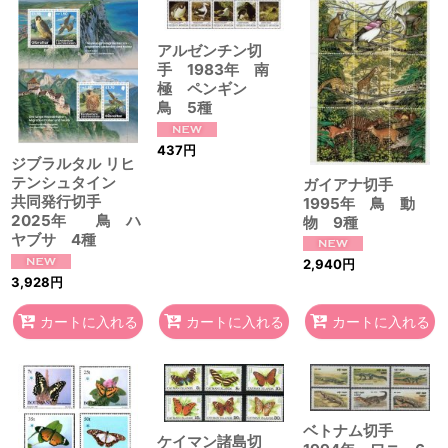
アルゼンチン切
手 1983年 南
極 ペンギン
鳥 5種
437
円
ジブラルタル リヒ
テンシュタイン
ガイアナ切手
共同発行切手
1995年 鳥 動
2025年 鳥 ハ
物 9種
ヤブサ 4種
2,940
円
3,928
円
カートに入れる
カートに入れる
カートに入れる
ベトナム切手
ケイマン諸島切