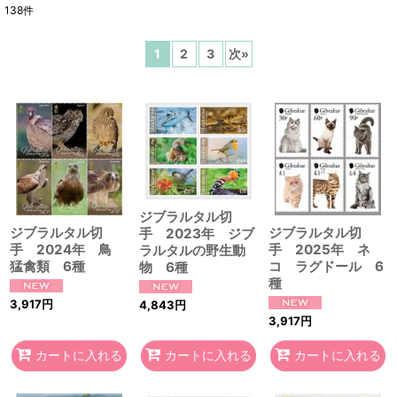
138
件
表示数
:
1
2
3
次
»
在庫あり
並び順
:
絞り込む
ジブラルタル切
ジブラルタル切
ジブラルタル切
手 2023年 ジブ
手 2024年 鳥
手 2025年 ネ
ラルタルの野生動
猛禽類 6種
コ ラグドール 6
物 6種
種
3,917
円
4,843
円
3,917
円
カートに入れる
カートに入れる
カートに入れる