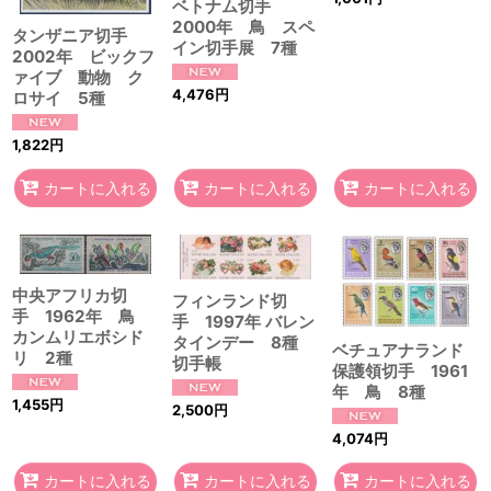
ベトナム切手
2000年 鳥 スペ
タンザニア切手
イン切手展 7種
2002年 ビックフ
ァイブ 動物 ク
4,476
円
ロサイ 5種
1,822
円
カートに入れる
カートに入れる
カートに入れる
中央アフリカ切
フィンランド切
手 1962年 鳥
手 1997年 バレン
カンムリエボシド
タインデー 8種
ベチュアナランド
リ 2種
切手帳
保護領切手 1961
年 鳥 8種
1,455
円
2,500
円
4,074
円
カートに入れる
カートに入れる
カートに入れる