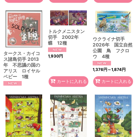
トルクメニスタン
切手 2002年
ウクライナ切手
蝶 12種
2026年 国立自然
公園 鳥 フクロ
タークス・カイコ
ウ 4種
1,930
円
ス諸島切手 2013
年 不思議の国の
1,376
円
～1,874
円
アリス ロイヤル
ベビー 1種
カートに入れる
カートに入れる