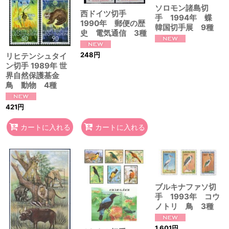
ソロモン諸島切
西ドイツ切手
手 1994年 蝶
1990年 郵便の歴
韓国切手展 9種
史 電気通信 3種
248
円
リヒテンシュタイ
ン切手 1989年 世
界自然保護基金
鳥 動物 4種
421
円
カートに入れる
カートに入れる
ブルキナファソ切
手 1993年 コウ
ノトリ 鳥 3種
1,601
円