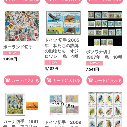
ドイツ 切手 2005
年 私たちの故郷
ポーランド切手
の動物たち オジ
ボツワナ切手
ロワシ 鳥 4種
1997年 鳥 18種
1,499
円
4,137
円
7,541
円
カートに入れる
カートに入れる
カートに入れる
ガーナ切手 1991
ドイツ切手 2009
年 鳥 アフリカ