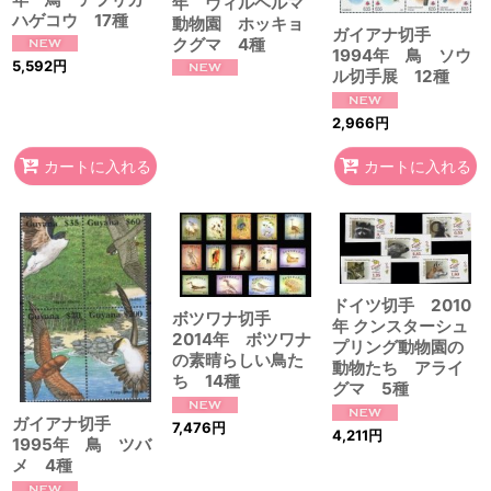
年 ヴィルヘルマ
ハゲコウ 17種
動物園 ホッキョ
ガイアナ切手
クグマ 4種
1994年 鳥 ソウ
5,592
円
ル切手展 12種
2,966
円
カートに入れる
カートに入れる
ドイツ切手 2010
ボツワナ切手
年 クンスターシュ
2014年 ボツワナ
プリング動物園の
の素晴らしい鳥た
動物たち アライ
ち 14種
グマ 5種
ガイアナ切手
7,476
円
4,211
円
1995年 鳥 ツバ
メ 4種